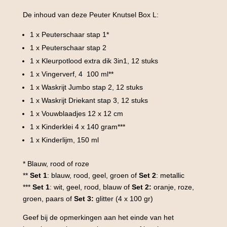
De inhoud van deze Peuter Knutsel Box L:
1 x Peuterschaar stap 1*
1 x Peuterschaar stap 2
1 x Kleurpotlood extra dik 3in1, 12 stuks
1 x Vingerverf, 4 100 ml**
1 x Waskrijt Jumbo stap 2, 12 stuks
1 x Waskrijt Driekant stap 3, 12 stuks
1 x Vouwblaadjes 12 x 12 cm
1 x Kinderklei 4 x 140 gram***
1 x Kinderlijm, 150 ml
* Blauw, rood of roze
**
Set 1
: blauw, rood, geel, groen of
Set 2
: metallic
***
Set 1
: wit, geel, rood, blauw of
Set 2:
oranje, roze,
groen, paars of
Set 3:
glitter (4 x 100 gr)
Geef bij de opmerkingen aan het einde van het