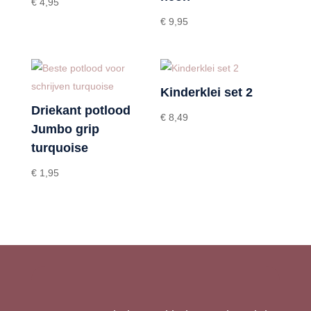
€
4,95
€
9,95
Kinderklei set 2
Driekant potlood
€
8,49
Jumbo grip
turquoise
€
1,95