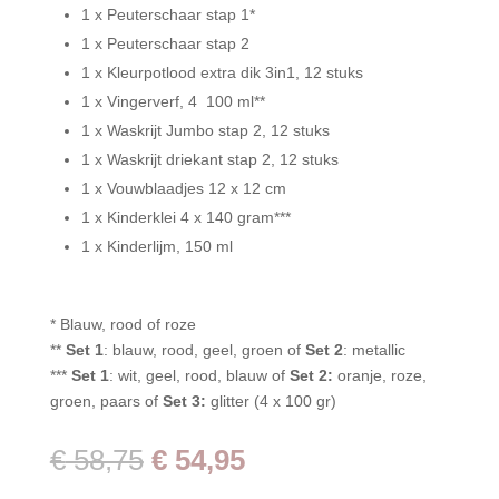
1 x Peuterschaar stap 1*
1 x Peuterschaar stap 2
1 x Kleurpotlood extra dik 3in1, 12 stuks
1 x Vingerverf, 4 100 ml**
1 x Waskrijt Jumbo stap 2, 12 stuks
1 x Waskrijt driekant stap 2, 12 stuks
1 x Vouwblaadjes 12 x 12 cm
1 x Kinderklei 4 x 140 gram***
1 x Kinderlijm, 150 ml
* Blauw, rood of roze
**
Set 1
: blauw, rood, geel, groen of
Set 2
: metallic
***
Set 1
: wit, geel, rood, blauw of
Set 2:
oranje, roze,
groen, paars of
Set 3:
glitter (4 x 100 gr)
Oorspronkelijke
Huidige
€
58,75
€
54,95
prijs
prijs