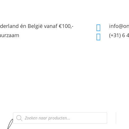
derland én België vanaf €100,-
info@on

Duurzaam
(+31) 6 

OUTLET
Over mij
Winkelwagen
Producten
zoeken