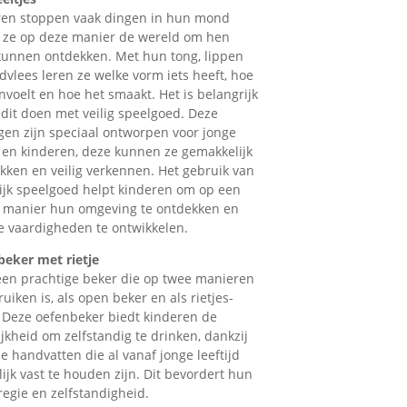
ren stoppen vaak dingen in hun mond
 ze op deze manier de wereld om hen
unnen ontdekken. Met hun tong, lippen
dvlees leren ze welke vorm iets heeft, hoe
nvoelt en hoe het smaakt. Het is belangrijk
 dit doen met veilig speelgoed. Deze
ngen zijn speciaal ontworpen voor jonge
 en kinderen, deze kunnen ze gemakkelijk
kken en veilig verkennen. Het gebruik van
ijk speelgoed helpt kinderen om op een
e manier hun omgeving te ontdekken en
 vaardigheden te ontwikkelen.
eker met rietje
 een prachtige beker die op twee manieren
ruiken is, als open beker en als rietjes-
 Deze oefenbeker biedt kinderen de
jkheid om zelfstandig te drinken, dankzij
e handvatten die al vanaf jonge leeftijd
ijk vast te houden zijn. Dit bevordert hun
regie en zelfstandigheid.