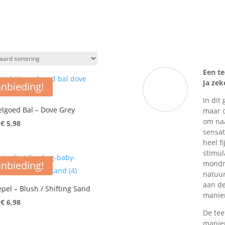
Een te
Ja zek
nbieding!
In dit
elgoed Bal – Dove Grey
maar o
om naa
Oorspronkelijke
Huidige
€
5,98
sensat
prijs
prijs
heel f
was:
is:
stimul
€ 11,95.
€ 5,98.
nbieding!
mondmo
natuur
aan de
pel – Blush / Shifting Sand
manier
Oorspronkelijke
Huidige
€
6,98
De tee
prijs
prijs
manier