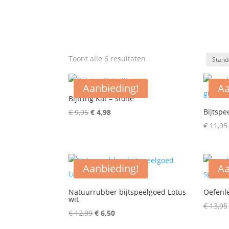
Toont alle 6 resultaten
Aanbieding!
Aa
Bijtring Kat – Stone
Oorspronkelijke
Huidige
Bijtspe
€
9,95
€
4,98
prijs
prijs
€
11,95
was:
is:
€ 9,95.
€ 4,98.
Aanbieding!
Aa
Natuurrubber bijtspeelgoed Lotus
Oefenle
wit
€
13,95
Oorspronkelijke
Huidige
€
12,99
€
6,50
prijs
prijs