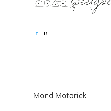
Home
Leeftijd
Activiteit
Merk
OUTLET
Over mij
Winkelwagen
Mond Motoriek