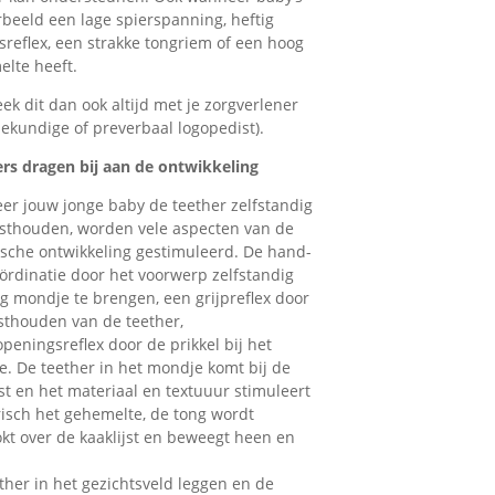
rbeeld een lage spierspanning, heftig
sreflex, een strakke tongriem of een hoog
lte heeft.
ek dit dan ook altijd met je zorgverlener
tiekundige of preverbaal logopedist).
rs dragen bij aan de ontwikkeling
r jouw jonge baby de teether zelfstandig
sthouden, worden vele aspecten van de
sche ontwikkeling gestimuleerd. De hand-
ördinatie door het voorwerp zelfstandig
ng mondje te brengen, een grijpreflex door
sthouden van de teether,
eningsreflex door de prikkel bij het
. De teether in het mondje komt bij de
jst en het materiaal en textuuur stimuleert
isch het gehemelte, de tong wordt
okt over de kaaklijst en beweegt heen en
ther in het gezichtsveld leggen en de