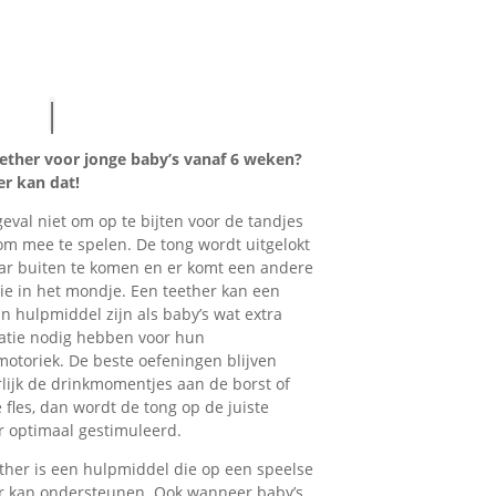
ether voor jonge baby’s vanaf 6 weken?
er kan dat!
 geval niet om op te bijten voor de tandjes
m mee te spelen. De tong wordt uitgelokt
r buiten te komen en er komt een andere
ie in het mondje. Een teether kan een
ijn hulpmiddel zijn als baby’s wat extra
atie nodig hebben voor hun
toriek. De beste oefeningen blijven
lijk de drinkmomentjes aan de borst of
 fles, dan wordt de tong op de juiste
 optimaal gestimuleerd.
ther is een hulpmiddel die op een speelse
 kan ondersteunen. Ook wanneer baby’s