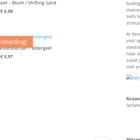
pel – Blush / Shifting Sand
buikli
manier
Oorspronkelijke
Huidige
€
6,98
zelfs h
prijs
prijs
stimul
was:
is:
Al dez
€ 13,95.
€ 6,98.
nbieding!
voor o
voedse
ndenborstel – Botergeel
naar a
Oorspronkelijke
Huidige
€
5,97
zodat 
prijs
prijs
met an
was:
is:
€ 11,95.
€ 5,97.
Roxan
lactat
Bijtsp