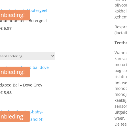
was:
is:
bijvoo
€ 13,95.
€ 6,98.
kokhal
nbieding!
geheme
ndenborstel – Botergeel
Bespre
Oorspronkelijke
Huidige
€
5,97
(lacta
prijs
prijs
was:
is:
Teethe
€ 11,95.
€ 5,97.
Wannee
kan va
motori
oog co
nbieding!
richti
het va
elgoed Bal – Dove Grey
mondop
Oorspronkelijke
Huidige
€
5,98
mondje
prijs
prijs
kaakli
sensor
was:
is:
uitgel
€ 11,95.
€ 5,98.
nbieding!
weer.
De tee