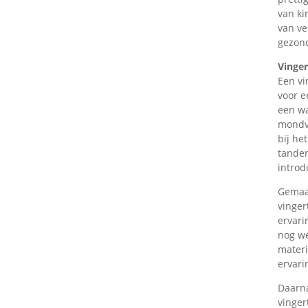
van ki
van ve
gezond
Vinge
Een vi
voor e
een wa
mondve
bij he
tanden
introd
Gemaak
vinger
ervari
nog we
materi
ervari
Daarn
vinger