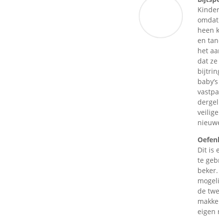
Kinde
omdat
heen k
en tan
het aa
dat ze
bijtri
baby’s
vastpa
dergel
veilig
nieuwe
Oefenb
Dit is
te geb
beker.
mogeli
de twe
makkel
eigen 