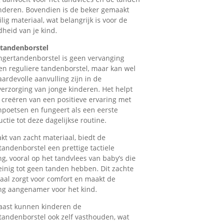
nderen. Bovendien is de beker gemaakt
ilig materiaal, wat belangrijk is voor de
heid van je kind.
rtandenborstel
ngertandenborstel is geen vervanging
en reguliere tandenborstel, maar kan wel
ardevolle aanvulling zijn in de
rzorging van jonge kinderen. Het helpt
t creëren van een positieve ervaring met
poetsen en fungeert als een eerste
uctie tot deze dagelijkse routine.
t van zacht materiaal, biedt de
tandenborstel een prettige tactiele
ng, vooral op het tandvlees van baby’s die
inig tot geen tanden hebben. Dit zachte
aal zorgt voor comfort en maakt de
ng aangenamer voor het kind.
aast kunnen kinderen de
tandenborstel ook zelf vasthouden, wat