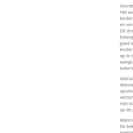
Voorde
Het aa
kinder
en ver
Dit dr
belang
goed v
kinder
op te 
wangsp
bekers
Gebrui
Wannee
opzets
vermin
niet s
op de 
Materia
De bek
pretti