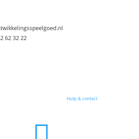
twikkelingsspeelgoed.nl
42 62 32 22
Hulp & contact
