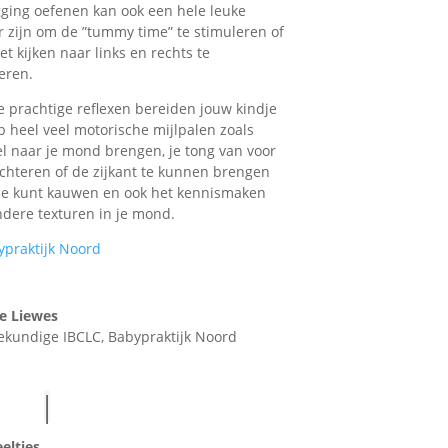
gging oefenen kan ook een hele leuke
 zijn om de ”tummy time” te stimuleren of
et kijken naar links en rechts te
eren.
e prachtige reflexen bereiden jouw kindje
p heel veel motorische mijlpalen zoals
l naar je mond brengen, je tong van voor
chteren of de zijkant te kunnen brengen
je kunt kauwen en ook het kennismaken
dere texturen in je mond.
e Liewes
iekundige IBCLC
,
Babypraktijk Noord
eeltjes