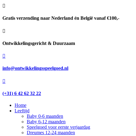

Gratis verzending naar Nederland én België vanaf €100,-

Ontwikkelingsgericht & Duurzaam

info@ontwikkelingsspeelgoed.nl

(+31) 6 42 62 32 22
Home
Leeftijd
Baby 0-6 maanden
Baby 6-12 maanden
Speelgoed voor eerste verjaardag
Dreumes 12-24 maanden