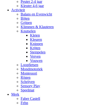
Peuter 2-4 jaar
Kleuter 4-6 jaar
Activiteit
Balans en Evenwicht
Bijten
Grijpen
Klimmen & Klauteren
Knutselen
Kleien
Kleuren
Knippen
Krijten
Stempelen
Verven
Vouwen
Loopfietsen
Mondmotoriek
Montessori
Rijgen
Schrijven
Sensory Play
Speelmat
Merk
Faber Castell
Fehn