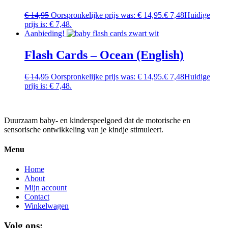
€
14,95
Oorspronkelijke prijs was: € 14,95.
€
7,48
Huidige
prijs is: € 7,48.
Aanbieding!
Flash Cards – Ocean (English)
€
14,95
Oorspronkelijke prijs was: € 14,95.
€
7,48
Huidige
prijs is: € 7,48.
Duurzaam baby- en kinderspeelgoed dat de motorische en
sensorische ontwikkeling van je kindje stimuleert.
Menu
Home
About
Mijn account
Contact
Winkelwagen
Volg ons: