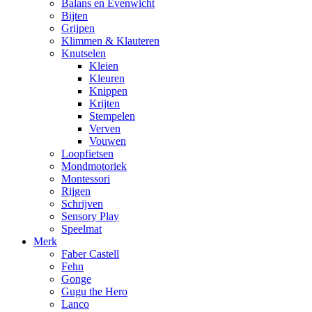
Balans en Evenwicht
Bijten
Grijpen
Klimmen & Klauteren
Knutselen
Kleien
Kleuren
Knippen
Krijten
Stempelen
Verven
Vouwen
Loopfietsen
Mondmotoriek
Montessori
Rijgen
Schrijven
Sensory Play
Speelmat
Merk
Faber Castell
Fehn
Gonge
Gugu the Hero
Lanco