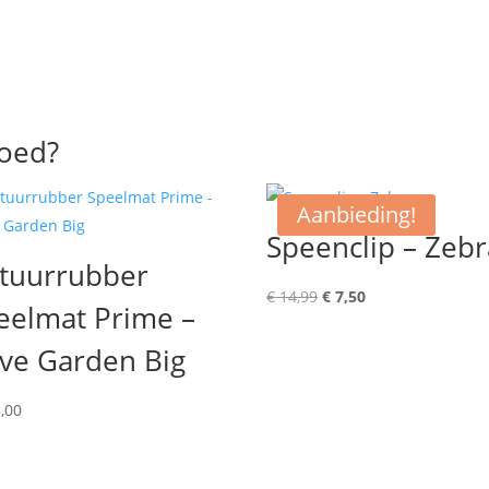
goed?
Aanbieding!
Speenclip – Zebr
tuurrubber
Oorspronkelijke
Huidige
€
14,99
€
7,50
eelmat Prime –
prijs
prijs
ive Garden Big
was:
is:
€ 14,99.
€ 7,50.
,00