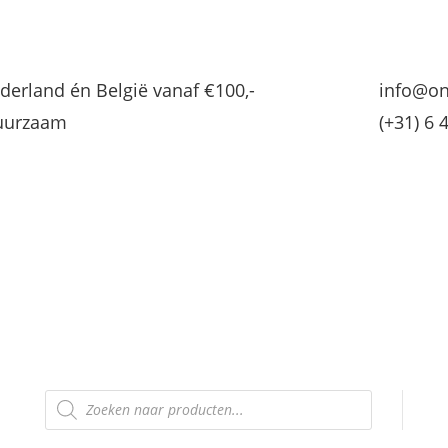
derland én België vanaf €100,-
info@on
Duurzaam
(+31) 6 
OUTLET
Over mij
Winkelwagen
Producten
zoeken