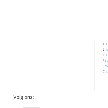
Menu
T. 
E.
i
Home
Al
About
Ret
Mijn account
Pri
Coo
Contact
Winkelwagen
Volg ons: