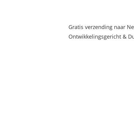
Gratis verzending naar Ne
Ontwikkelingsgericht & 
Home
Leeftijd
Activiteit
Merk
Home
Leeftijd
Activiteit
Merk
OUTLET
Over mij
Winkelwagen