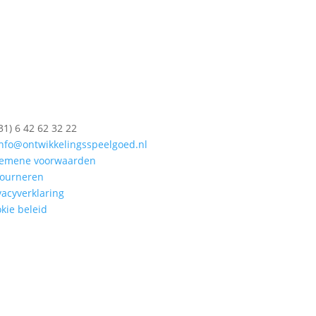
(31) 6 42 62 32 22
nfo@ontwikkelingsspeelgoed.nl
gemene voorwaarden
ourneren
vacyverklaring
kie beleid