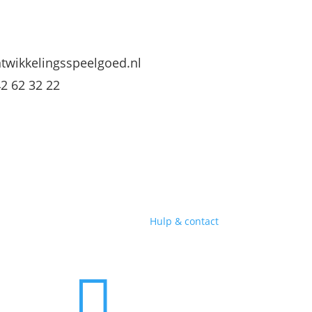
twikkelingsspeelgoed.nl
42 62 32 22
Hulp & contact
