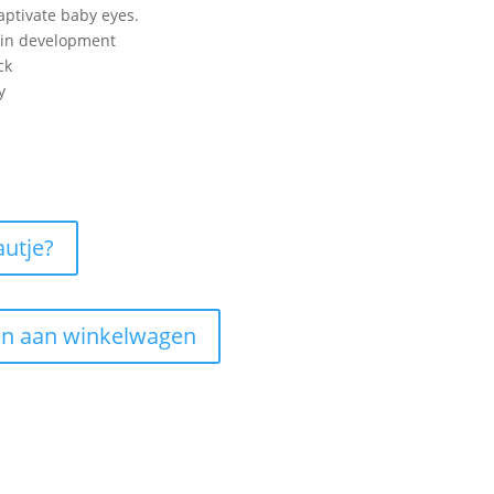
aptivate baby eyes.
ain development
ck
y
nkelijke
uidige
ijs
:
7,48.
autje?
n aan winkelwagen