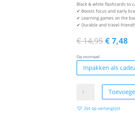
Black & white flashcards to c
✔ Boosts focus and early br
✔ Learning games on the ba
✔ Durable and travel-friendl
Oorspro
H
€
14,95
€
7,48
prijs
pr
was:
is
Op voorraad
€ 14,95.
€ 
Inpakken als cade
Flash
Toevoege
Cards
-
Jungle
Zet op verlanglijst
(English)
aantal