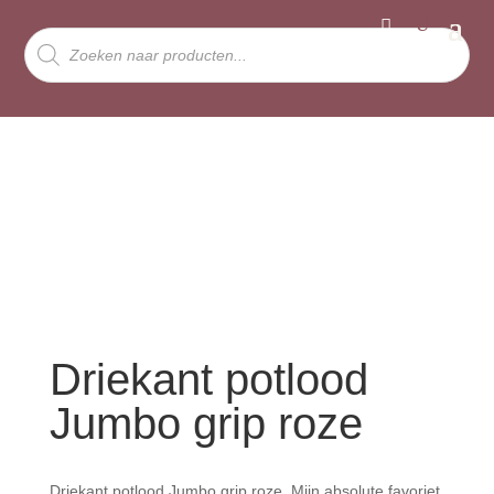
Producten
zoeken
Driekant potlood
Jumbo grip roze
Driekant potlood Jumbo grip roze. Mijn absolute favoriet