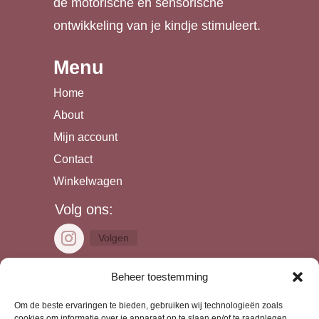
de motorische en sensorische
ontwikkeling van je kindje stimuleert.
Menu
Home
About
Mijn account
Contact
Winkelwagen
Volg ons:
Volgen
Beheer toestemming
T. (31) 6 42 62 32 22
Om de beste ervaringen te bieden, gebruiken wij technologieën zoals
E.
info@ontwikkelingsspeelgoed.nl
cookies om informatie over je apparaat op te slaan en/of te raadplegen.