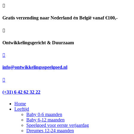

Gratis verzending naar Nederland én België vanaf €100,-

Ontwikkelingsgericht & Duurzaam

info@ontwikkelingsspeelgoed.nl

(+31) 6 42 62 32 22
Home
Leeftijd
Baby 0-6 maanden
Baby 6-12 maanden
Speelgoed voor eerste verjaardag
Dreumes 12-24 maanden