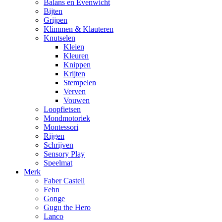
Balans en Evenwicht
Bijten
Grijpen
Klimmen & Klauteren
Knutselen
Kleien
Kleuren
Knippen
Krijten
Stempelen
Verven
Vouwen
Loopfietsen
Mondmotoriek
Montessori
Rijgen
Schrijven
Sensory Play
Speelmat
Merk
Faber Castell
Fehn
Gonge
Gugu the Hero
Lanco