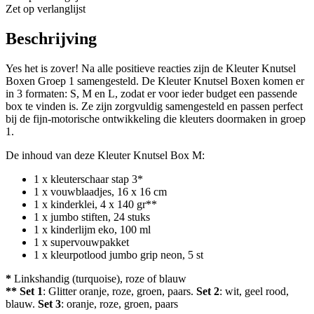
Zet op verlanglijst
Beschrijving
Yes het is zover! Na alle positieve reacties zijn de Kleuter Knutsel
Boxen Groep 1 samengesteld. De Kleuter Knutsel Boxen komen er
in 3 formaten: S, M en L, zodat er voor ieder budget een passende
box te vinden is. Ze zijn zorgvuldig samengesteld en passen perfect
bij de fijn-motorische ontwikkeling die kleuters doormaken in groep
1.
De inhoud van deze Kleuter Knutsel Box M:
1 x kleuterschaar stap 3*
1 x vouwblaadjes, 16 x 16 cm
1 x kinderklei, 4 x 140 gr**
1 x jumbo stiften, 24 stuks
1 x kinderlijm eko, 100 ml
1 x supervouwpakket
1 x kleurpotlood jumbo grip neon, 5 st
*
Linkshandig (turquoise), roze of blauw
**
Set 1
: Glitter oranje, roze, groen, paars.
Set 2
: wit, geel rood,
blauw.
Set 3
: oranje, roze, groen, paars