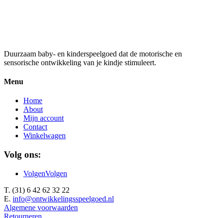
€
11,95
Duurzaam baby- en kinderspeelgoed dat de motorische en
sensorische ontwikkeling van je kindje stimuleert.
Menu
Home
About
Mijn account
Contact
Winkelwagen
Volg ons:
Volgen
Volgen
T. (31) 6 42 62 32 22
E.
info@ontwikkelingsspeelgoed.nl
Algemene voorwaarden
Retourneren