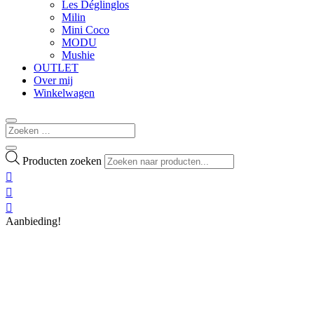
Les Déglinglos
Milin
Mini Coco
MODU
Mushie
OUTLET
Over mij
Winkelwagen
Producten zoeken



Aanbieding!