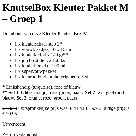
KnutselBox Kleuter Pakket M
– Groep 1
De inhoud van deze Kleuter Knutsel Box M:
1 x kleuterschaar stap 3*
1 x vouwblaadjes, 16 x 16 cm
1 x kinderklei, 4 x 140 gr**
1 x jumbo stiften, 24 stuks
1 x kinderlijm eko, 100 ml
1 x supervouwpakket
1 x kleurpotlood jumbo grip neon, 5 st
*
Linkshandig (turquoise), roze of blauw
**
Set 1
: Glitter oranje, roze, groen, paars.
Set 2
: wit, geel rood,
blauw.
Set 3
: oranje, roze, groen, paars
€
43,43
Oorspronkelijke prijs was: € 43,43.
€
39,95
Huidige prijs is:
€ 39,95.
Uitverkocht
Zet op verlanglijst