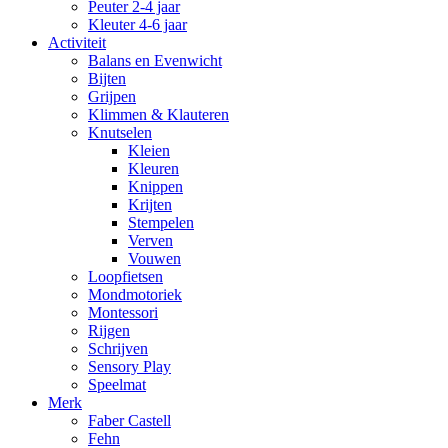
Peuter 2-4 jaar
Kleuter 4-6 jaar
Activiteit
Balans en Evenwicht
Bijten
Grijpen
Klimmen & Klauteren
Knutselen
Kleien
Kleuren
Knippen
Krijten
Stempelen
Verven
Vouwen
Loopfietsen
Mondmotoriek
Montessori
Rijgen
Schrijven
Sensory Play
Speelmat
Merk
Faber Castell
Fehn