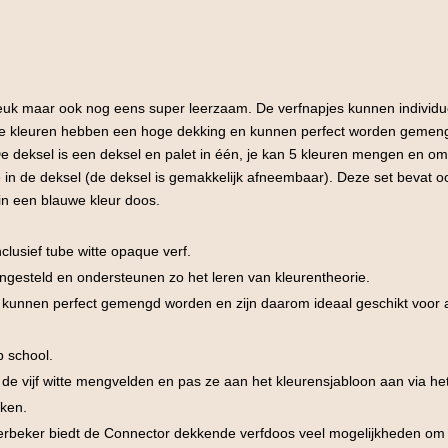
 leuk maar ook nog eens super leerzaam. De verfnapjes kunnen indivi
nte kleuren hebben een hoge dekking en kunnen perfect worden gemengd
e deksel is een deksel en palet in één, je kan 5 kleuren mengen en om 
in de deksel (de deksel is gemakkelijk afneembaar). Deze set bevat ook
 in een blauwe kleur doos.
clusief tube witte opaque verf.
gesteld en ondersteunen zo het leren van kleurentheorie.
 kunnen perfect gemengd worden en zijn daarom ideaal geschikt voor a
p school.
 de vijf witte mengvelden en pas ze aan het kleurensjabloon aan via he
aken.
rbeker biedt de Connector dekkende verfdoos veel mogelijkheden om t