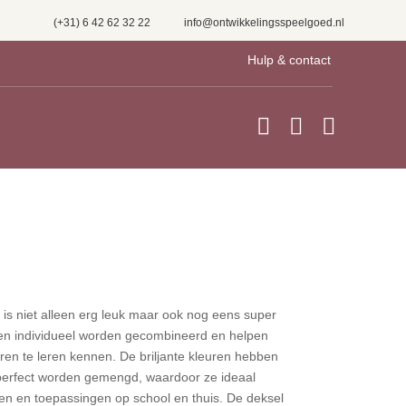
(+31) 6 42 62 32 22
info@ontwikkelingsspeelgoed.nl
Hulp & contact



is niet alleen erg leuk maar ook nog eens super
en individueel worden gecombineerd en helpen
ren te leren kennen. De briljante kleuren hebben
erfect worden gemengd, waardoor ze ideaal
eken en toepassingen op school en thuis. De deksel