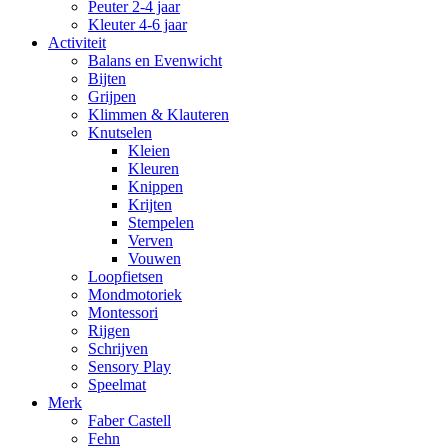
Peuter 2-4 jaar
Kleuter 4-6 jaar
Activiteit
Balans en Evenwicht
Bijten
Grijpen
Klimmen & Klauteren
Knutselen
Kleien
Kleuren
Knippen
Krijten
Stempelen
Verven
Vouwen
Loopfietsen
Mondmotoriek
Montessori
Rijgen
Schrijven
Sensory Play
Speelmat
Merk
Faber Castell
Fehn