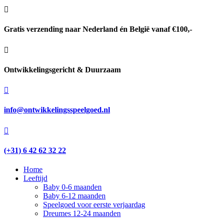

Gratis verzending naar Nederland én België vanaf €100,-

Ontwikkelingsgericht & Duurzaam

info@ontwikkelingsspeelgoed.nl

(+31) 6 42 62 32 22
Home
Leeftijd
Baby 0-6 maanden
Baby 6-12 maanden
Speelgoed voor eerste verjaardag
Dreumes 12-24 maanden