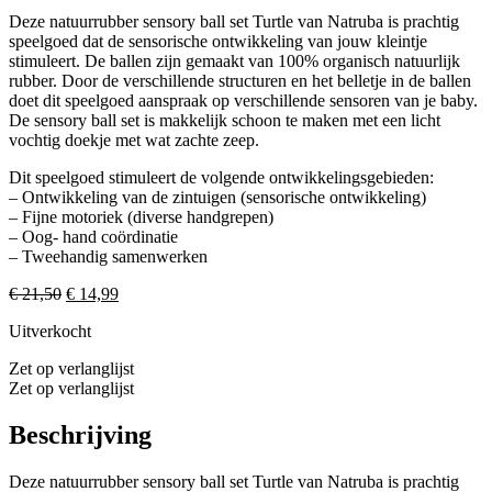
Deze natuurrubber sensory ball set Turtle van Natruba is prachtig
speelgoed dat de sensorische ontwikkeling van jouw kleintje
stimuleert. De ballen zijn gemaakt van 100% organisch natuurlijk
rubber. Door de verschillende structuren en het belletje in de ballen
doet dit speelgoed aanspraak op verschillende sensoren van je baby.
De sensory ball set is makkelijk schoon te maken met een licht
vochtig doekje met wat zachte zeep.
Dit speelgoed stimuleert de volgende ontwikkelingsgebieden:
– Ontwikkeling van de zintuigen (sensorische ontwikkeling)
– Fijne motoriek (diverse handgrepen)
– Oog- hand coördinatie
– Tweehandig samenwerken
Oorspronkelijke
Huidige
€
21,50
€
14,99
prijs
prijs
Uitverkocht
was:
is:
€ 21,50.
€ 14,99.
Zet op verlanglijst
Zet op verlanglijst
Beschrijving
Deze natuurrubber sensory ball set Turtle van Natruba is prachtig