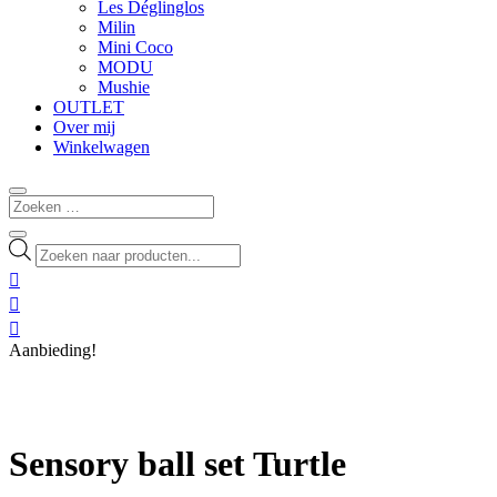
Les Déglinglos
Milin
Mini Coco
MODU
Mushie
OUTLET
Over mij
Winkelwagen
Producten
zoeken



Aanbieding!
Sensory ball set Turtle