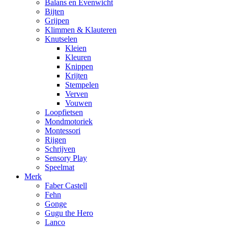
Balans en Evenwicht
Bijten
Grijpen
Klimmen & Klauteren
Knutselen
Kleien
Kleuren
Knippen
Krijten
Stempelen
Verven
Vouwen
Loopfietsen
Mondmotoriek
Montessori
Rijgen
Schrijven
Sensory Play
Speelmat
Merk
Faber Castell
Fehn
Gonge
Gugu the Hero
Lanco