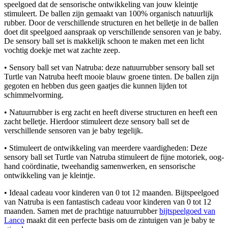
speelgoed dat de sensorische ontwikkeling van jouw kleintje
stimuleert. De ballen zijn gemaakt van 100% organisch natuurlijk
rubber. Door de verschillende structuren en het belletje in de ballen
doet dit speelgoed aanspraak op verschillende sensoren van je baby.
De sensory ball set is makkelijk schoon te maken met een licht
vochtig doekje met wat zachte zeep.
• Sensory ball set van Natruba: deze natuurrubber sensory ball set
Turtle van Natruba heeft mooie blauw groene tinten. De ballen zijn
gegoten en hebben dus geen gaatjes die kunnen lijden tot
schimmelvorming.
• Natuurrubber is erg zacht en heeft diverse structuren en heeft een
zacht belletje. Hierdoor stimuleert deze sensory ball set de
verschillende sensoren van je baby tegelijk.
• Stimuleert de ontwikkeling van meerdere vaardigheden: Deze
sensory ball set Turtle van Natruba stimuleert de fijne motoriek, oog-
hand coördinatie, tweehandig samenwerken, en sensorische
ontwikkeling van je kleintje.
• Ideaal cadeau voor kinderen van 0 tot 12 maanden. Bijtspeelgoed
van Natruba is een fantastisch cadeau voor kinderen van 0 tot 12
maanden. Samen met de prachtige natuurrubber
bijtspeelgoed van
Lanco
maakt dit een perfecte basis om de zintuigen van je baby te