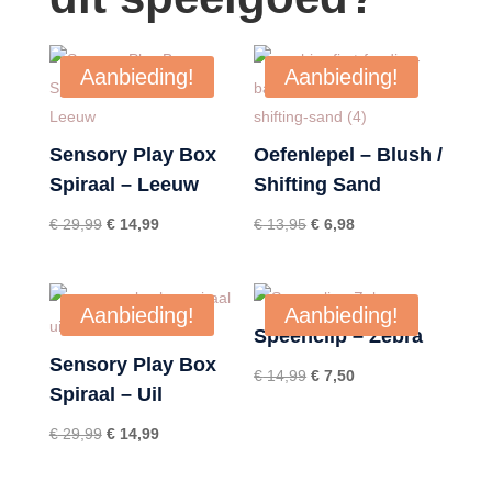
Aanbieding!
Aanbieding!
Sensory Play Box
Oefenlepel – Blush /
Spiraal – Leeuw
Shifting Sand
Oorspronkelijke
Huidige
Oorspronkelijke
Huidige
€
29,99
€
14,99
€
13,95
€
6,98
prijs
prijs
prijs
prijs
was:
is:
was:
is:
€ 29,99.
€ 14,99.
€ 13,95.
€ 6,98.
Aanbieding!
Aanbieding!
Speenclip – Zebra
Sensory Play Box
Oorspronkelijke
Huidige
€
14,99
€
7,50
Spiraal – Uil
prijs
prijs
was:
is:
Oorspronkelijke
Huidige
€
29,99
€
14,99
€ 14,99.
€ 7,50.
prijs
prijs
was:
is: