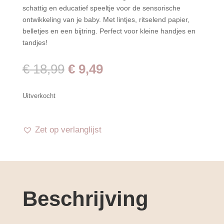
schattig en educatief speeltje voor de sensorische
ontwikkeling van je baby. Met lintjes, ritselend papier,
belletjes en een bijtring. Perfect voor kleine handjes en
tandjes!
Oorspronkelijke
Huidige
€
18,99
€
9,49
prijs
prijs
was:
is:
Uitverkocht
€ 18,99.
€ 9,49.
Zet op verlanglijst
Beschrijving