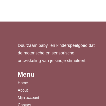
prijs
prijs
was:
is:
€ 29,99.
€ 14,99.
Duurzaam baby- en kinderspeelgoed dat
de motorische en sensorische
ontwikkeling van je kindje stimuleert.
Menu
Home
About
Mijn account
Contact