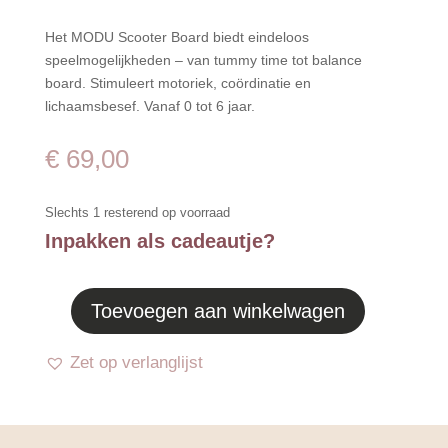
Het MODU Scooter Board biedt eindeloos
speelmogelijkheden – van tummy time tot balance
board. Stimuleert motoriek, coördinatie en
lichaamsbesef. Vanaf 0 tot 6 jaar.
€
69,00
Slechts 1 resterend op voorraad
Inpakken als cadeautje?
Toevoegen aan winkelwagen
Scooter
Board
Zet op verlanglijst
-
Deep
Blue
/