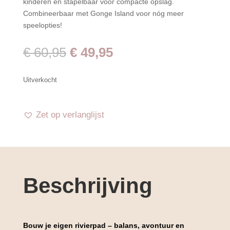
kinderen en stapelbaar voor compacte opslag.
Combineerbaar met Gonge Island voor nóg meer
speelopties!
Oorspronkelijke
Huidige
€
60,95
€
49,95
prijs
prijs
was:
is:
Uitverkocht
€ 60,95.
€ 49,95.
Zet op verlanglijst
Beschrijving
Bouw je eigen rivierpad – balans, avontuur en