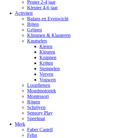
Peuter 2-4 jaar
Kleuter 4-6 jaar
Activiteit
Balans en Evenwicht
Bijten
Grijpen
Klimmen & Klauteren
Knutselen
Kleien
Kleuren
Knippen
Krijten
Stempelen
Verven
Vouwen
Loopfietsen
Mondmotoriek
Montessori
Rijgen
Schrijven
Sensory Play
Speelmat
Merk
Faber Castell
Fehn