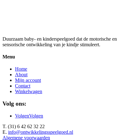
Penselen
€
5,99
Duurzaam baby- en kinderspeelgoed dat de motorische en
sensorische ontwikkeling van je kindje stimuleert.
Menu
Home
About
Mijn account
Contact
Winkelwagen
Volg ons:
Volgen
Volgen
T. (31) 6 42 62 32 22
E.
info@ontwikkelingsspeelgoed.nl
Algemene voorwaarden