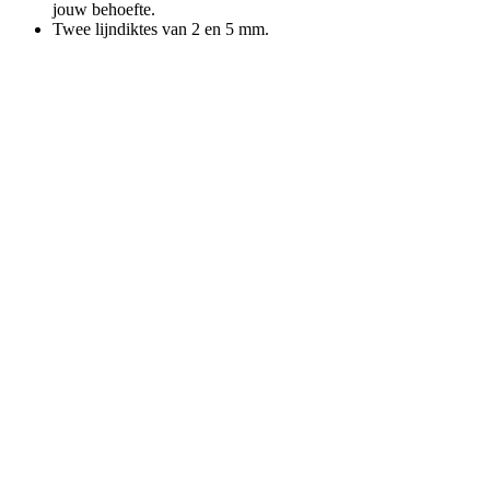
jouw behoefte.
Twee lijndiktes van 2 en 5 mm.
Kinderklei set 1
€
8,49
Gum
€
0,95
Puntenslijper Rood – Stabilo Woody
€
4,99