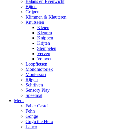
Balans en Evenwicht
Bijten
Grijpen
Klimmen & Klauteren
Knutselen
Kleien
Kleuren
Knippen
Krijten
Stempelen
Verven
Vouwen
Loopfietsen
Mondmotoriek
Montessori
Rijgen
Schrijven
Sensory Play
Speelmat
Merk
Faber Castell
Fehn
Gonge
Gugu the Hero
Lanco