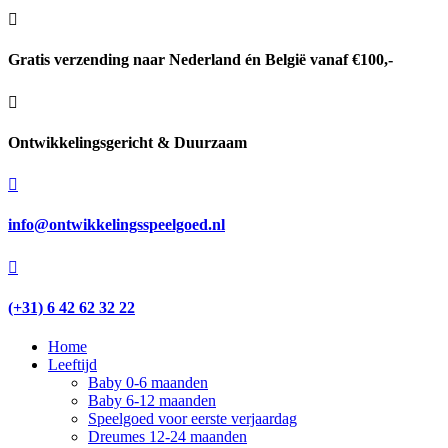

Gratis verzending naar Nederland én België vanaf €100,-

Ontwikkelingsgericht & Duurzaam

info@ontwikkelingsspeelgoed.nl

(+31) 6 42 62 32 22
Home
Leeftijd
Baby 0-6 maanden
Baby 6-12 maanden
Speelgoed voor eerste verjaardag
Dreumes 12-24 maanden