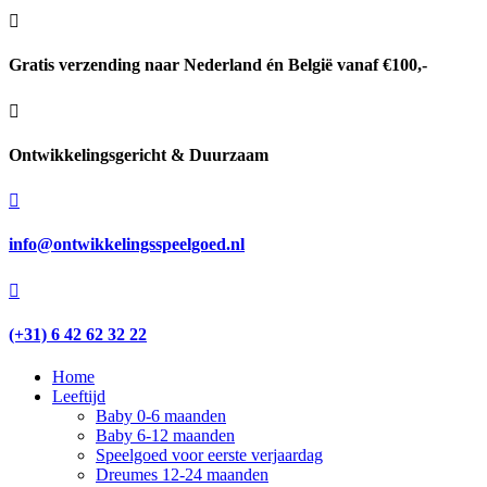

Gratis verzending naar Nederland én België vanaf €100,-

Ontwikkelingsgericht & Duurzaam

info@ontwikkelingsspeelgoed.nl

(+31) 6 42 62 32 22
Home
Leeftijd
Baby 0-6 maanden
Baby 6-12 maanden
Speelgoed voor eerste verjaardag
Dreumes 12-24 maanden