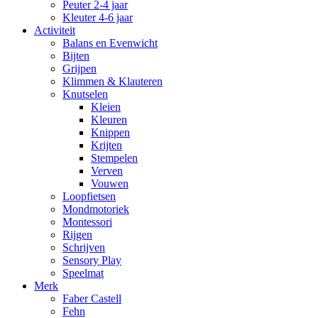
Peuter 2-4 jaar
Kleuter 4-6 jaar
Activiteit
Balans en Evenwicht
Bijten
Grijpen
Klimmen & Klauteren
Knutselen
Kleien
Kleuren
Knippen
Krijten
Stempelen
Verven
Vouwen
Loopfietsen
Mondmotoriek
Montessori
Rijgen
Schrijven
Sensory Play
Speelmat
Merk
Faber Castell
Fehn