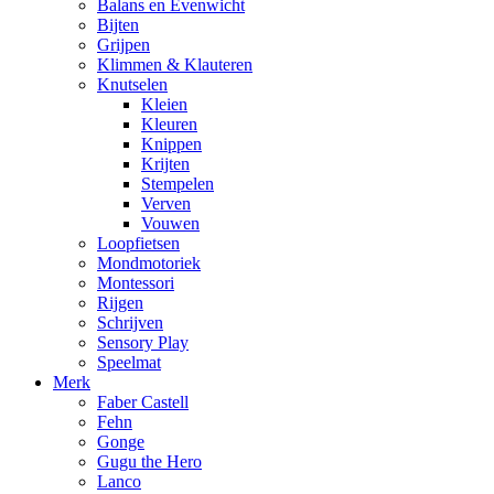
Balans en Evenwicht
Bijten
Grijpen
Klimmen & Klauteren
Knutselen
Kleien
Kleuren
Knippen
Krijten
Stempelen
Verven
Vouwen
Loopfietsen
Mondmotoriek
Montessori
Rijgen
Schrijven
Sensory Play
Speelmat
Merk
Faber Castell
Fehn
Gonge
Gugu the Hero
Lanco