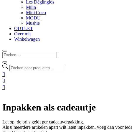
Les Déglinglos
Milin
Mini Coco
MODU
Mushie
OUTLET
Over mij
Winkelwagen
Producten
zoeken



Inpakken als cadeautje
Let op, de prijs geldt per cadeauverpakking.
Als u meerdere artikelen apart wilt laten inpakken, voeg dan voor ied