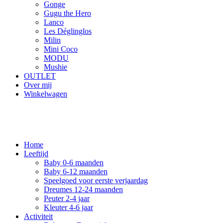
Gonge
Gugu the Hero
Lanco
Les Déglinglos
Milin
Mini Coco
MODU
Mushie
OUTLET
Over mij
Winkelwagen
Home
Leeftijd
Baby 0-6 maanden
Baby 6-12 maanden
Speelgoed voor eerste verjaardag
Dreumes 12-24 maanden
Peuter 2-4 jaar
Kleuter 4-6 jaar
Activiteit