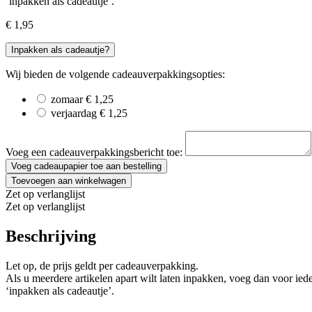
‘inpakken als cadeautje’.
€
1,95
Inpakken als cadeautje?
Wij bieden de volgende cadeauverpakkingsopties:
zomaar
€
1,25
verjaardag
€
1,25
Voeg een cadeauverpakkingsbericht toe:
Voeg cadeaupapier toe aan bestelling
Inpakken
Toevoegen aan winkelwagen
als
Zet op verlanglijst
cadeautje
Zet op verlanglijst
aantal
Beschrijving
Let op, de prijs geldt per cadeauverpakking.
Als u meerdere artikelen apart wilt laten inpakken, voeg dan voor ied
‘inpakken als cadeautje’.