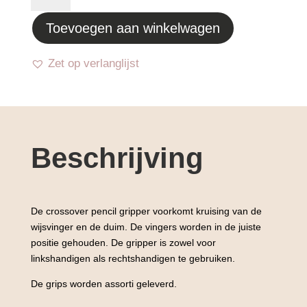
-
Toevoegen aan winkelwagen
Penverdikker
-
Schrijfhulp
Zet op verlanglijst
-
Pengreep
aantal
Beschrijving
De crossover pencil gripper voorkomt kruising van de
wijsvinger en de duim. De vingers worden in de juiste
positie gehouden. De gripper is zowel voor
linkshandigen als rechtshandigen te gebruiken.
De grips worden assorti geleverd.