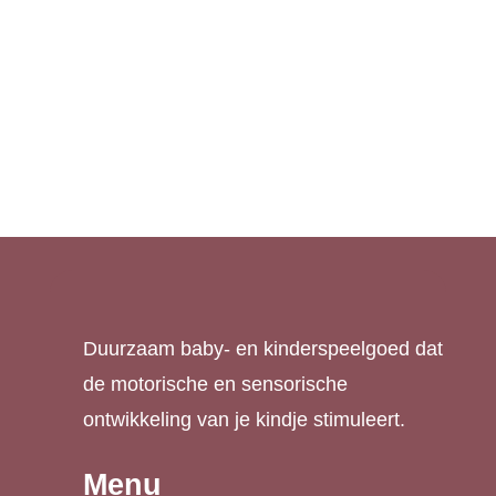
Puntenslijper met
Kleuterschaar roze
gum blauw
€
5,95
€
4,95
Duurzaam baby- en kinderspeelgoed dat
de motorische en sensorische
ontwikkeling van je kindje stimuleert.
Menu