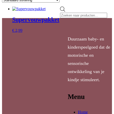
Producten
zoeken
Supervouwpakket
€
2,99
Duurzaam baby- en
kinderspeelgoed dat de
motorische en
sensorische
ontwikkeling van je
kindje stimuleert.
Menu
Home