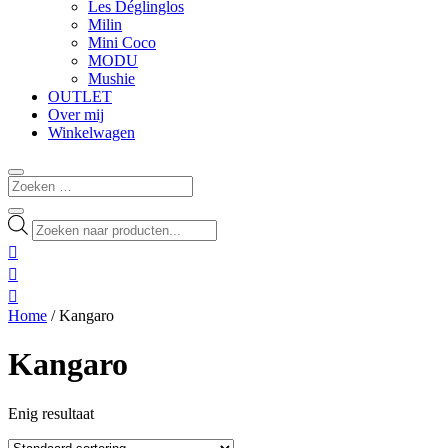
Les Déglinglos
Milin
Mini Coco
MODU
Mushie
OUTLET
Over mij
Winkelwagen
Producten
zoeken



Home
/ Kangaro
Kangaro
Enig resultaat