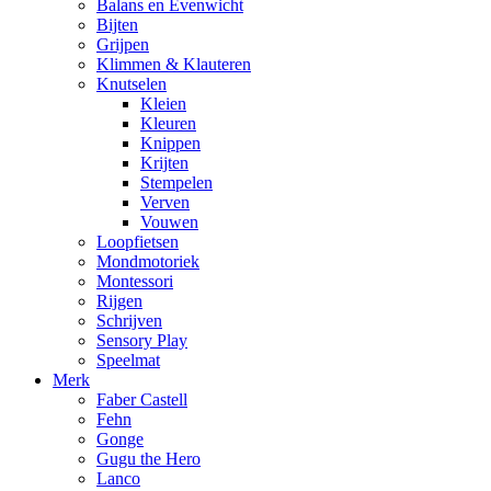
Balans en Evenwicht
Bijten
Grijpen
Klimmen & Klauteren
Knutselen
Kleien
Kleuren
Knippen
Krijten
Stempelen
Verven
Vouwen
Loopfietsen
Mondmotoriek
Montessori
Rijgen
Schrijven
Sensory Play
Speelmat
Merk
Faber Castell
Fehn
Gonge
Gugu the Hero
Lanco