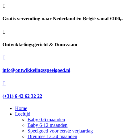

Gratis verzending naar Nederland én België vanaf €100,-

Ontwikkelingsgericht & Duurzaam

info@ontwikkelingsspeelgoed.nl

(+31) 6 42 62 32 22
Home
Leeftijd
Baby 0-6 maanden
Baby 6-12 maanden
Speelgoed voor eerste verjaardag
Dreumes 12-24 maanden