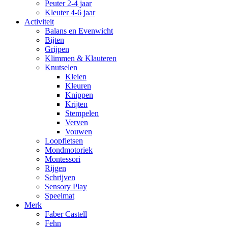
Peuter 2-4 jaar
Kleuter 4-6 jaar
Activiteit
Balans en Evenwicht
Bijten
Grijpen
Klimmen & Klauteren
Knutselen
Kleien
Kleuren
Knippen
Krijten
Stempelen
Verven
Vouwen
Loopfietsen
Mondmotoriek
Montessori
Rijgen
Schrijven
Sensory Play
Speelmat
Merk
Faber Castell
Fehn