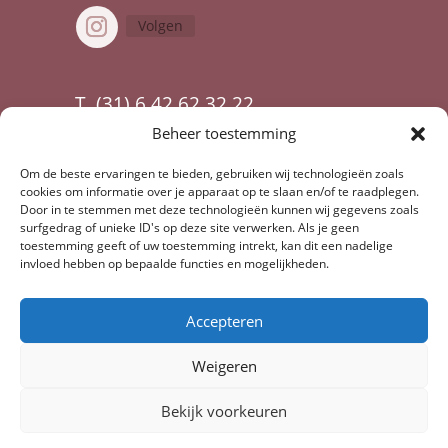
Volgen
T. (31) 6 42 62 32 22
Beheer toestemming
E.
info@ontwikkelingsspeelgoed.nl
Algemene voorwaarden
Om de beste ervaringen te bieden, gebruiken wij technologieën zoals
cookies om informatie over je apparaat op te slaan en/of te raadplegen.
Retourneren
Door in te stemmen met deze technologieën kunnen wij gegevens zoals
surfgedrag of unieke ID's op deze site verwerken. Als je geen
Privacyverklaring
toestemming geeft of uw toestemming intrekt, kan dit een nadelige
invloed hebben op bepaalde functies en mogelijkheden.
Cookie beleid
Accepteren
Weigeren
Copyright © 2025
Bekijk voorkeuren
Ontwikkelingsspeelgoed. All rights
reserved.