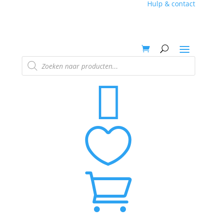
Hulp & contact
Producten
zoeken


