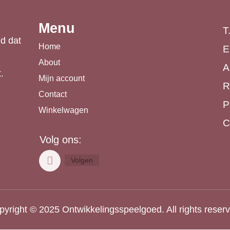
Menu
T
d dat
Home
E
About
A
.
Mijn account
R
Contact
P
Winkelwagen
C
Volg ons:
Volgen
yright © 2025 Ontwikkelingsspeelgoed. All rights reser