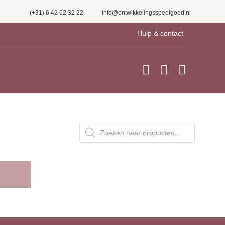
(+31) 6 42 62 32 22
info@ontwikkelingsspeelgoed.nl
Hulp & contact



Producten
zoeken