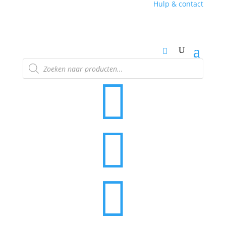
Hulp & contact
Producten
zoeken


