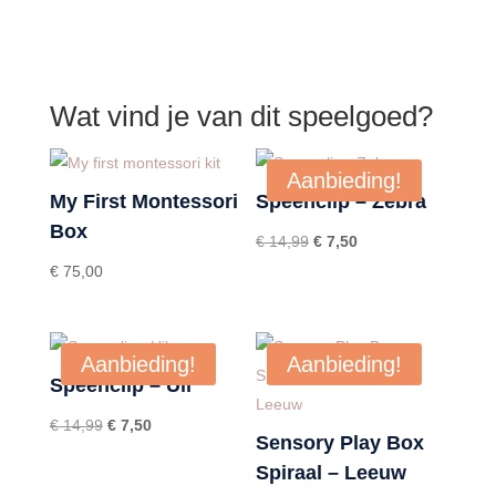
Wat vind je van dit speelgoed?
Aanbieding!
My First Montessori
Speenclip – Zebra
Box
Oorspronkelijke
Huidige
€
14,99
€
7,50
prijs
prijs
€
75,00
was:
is:
€ 14,99.
€ 7,50.
Aanbieding!
Aanbieding!
Speenclip – Uil
Oorspronkelijke
Huidige
€
14,99
€
7,50
Sensory Play Box
prijs
prijs
Spiraal – Leeuw
was:
is: