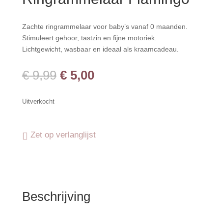
Zachte ringrammelaar voor baby’s vanaf 0 maanden.
Stimuleert gehoor, tastzin en fijne motoriek.
Lichtgewicht, wasbaar en ideaal als kraamcadeau.
Oorspronkelijke
Huidige
€
9,99
€
5,00
prijs
prijs
was:
is:
Uitverkocht
€ 9,99.
€ 5,00.
Zet op verlanglijst
Beschrijving