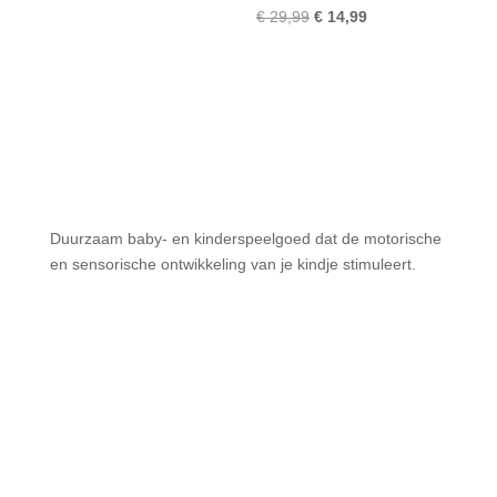
€ 14,99.
€ 7,50.
Oorspronkelijke
Huidige
€
29,99
€
14,99
prijs
prijs
was:
is:
€ 29,99.
€ 14,99.
Duurzaam baby- en kinderspeelgoed dat de motorische
en sensorische ontwikkeling van je kindje stimuleert.
Menu
Home
About
Mijn account
Contact
Winkelwagen