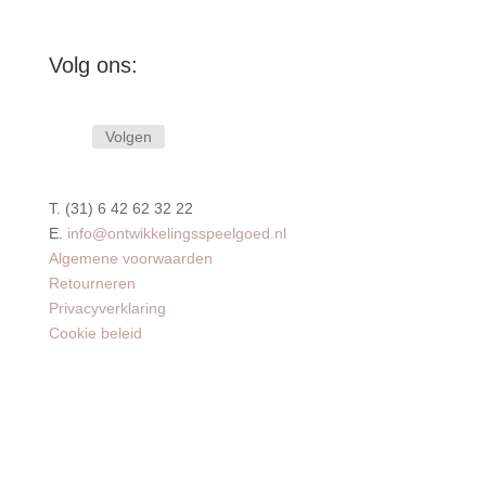
Volg ons:
Volgen
T. (31) 6 42 62 32 22
E.
info@ontwikkelingsspeelgoed.nl
Algemene voorwaarden
Retourneren
Privacyverklaring
Cookie beleid
Copyright © 2025 Ontwikkelingsspeelgoed. All rights
Wil
reserved.
jij
alles leren over de motorische ontwikkeling van jouw
baby?