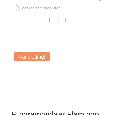
Producten
zoeken



Aanbieding!
Ringrammelaar Flamingo