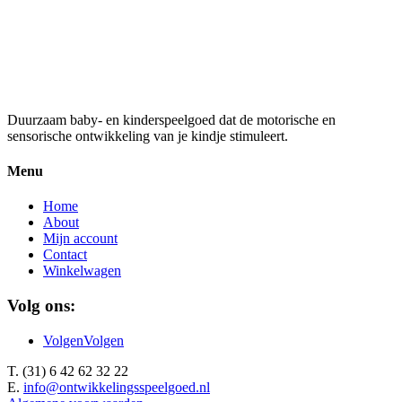
Stiften Grip Neon en Pastel 10 st
€
5,95
Duurzaam baby- en kinderspeelgoed dat de motorische en
sensorische ontwikkeling van je kindje stimuleert.
Menu
Home
About
Mijn account
Contact
Winkelwagen
Volg ons:
Volgen
Volgen
T. (31) 6 42 62 32 22
E.
info@ontwikkelingsspeelgoed.nl