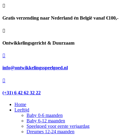

Gratis verzending naar Nederland én België vanaf €100,-

Ontwikkelingsgericht & Duurzaam

info@ontwikkelingsspeelgoed.nl

(+31) 6 42 62 32 22
Home
Leeftijd
Baby 0-6 maanden
Baby 6-12 maanden
Speelgoed voor eerste verjaardag
Dreumes 12-24 maanden