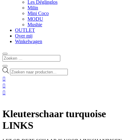
Les Déglinglos
Milin
Mini Coco
MODU
Mushie
OUTLET
Over mij
Winkelwagen
Producten
zoeken



Kleuterschaar turquoise
LINKS