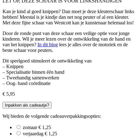
LET OP, DEZE SCHAAR IS VOOR LINKSHANDIGEN
Kan je kind al goed knippen? Dan moet je deze kleuterschaar links
hebben! Meestal is je kindje dan net nog peuter of al een kleuter.
Met deze fijne schaar van Westcott kan je kunstenaar helemaal los!
Door de ronde punt van deze schaar een veilige optie voor jonge
kinderen. Wil je meer lezen over de ontwikkeling van de hand en
van het knippen?
In dit blog
lees je alles over de motoriek en de
beste schaar voor peuters.
Dit speelgoed stimuleert de ontwikkeling van
– Knippen
– Specialisatie binnen één hand
– Tweehandig samenwerken
– Oog- hand coördinatie
€
5,95
Inpakken als cadeautje?
Wij bieden de volgende cadeauverpakkingsopties:
zomaar
€
1,25
verjaardag
€
1,25