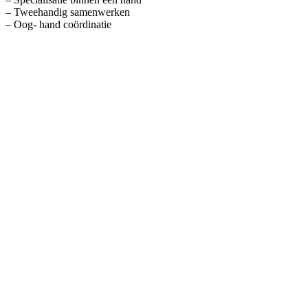
– Tweehandig samenwerken
– Oog- hand coördinatie
Kinderklei set 1
€
8,49
Penselen
€
5,99
Stiften Grip Colour 20 st
€
10,95