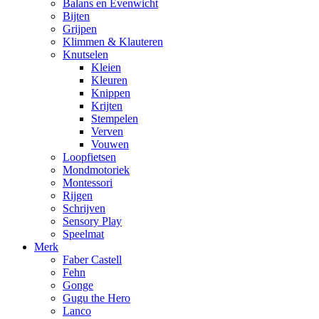
Balans en Evenwicht
Bijten
Grijpen
Klimmen & Klauteren
Knutselen
Kleien
Kleuren
Knippen
Krijten
Stempelen
Verven
Vouwen
Loopfietsen
Mondmotoriek
Montessori
Rijgen
Schrijven
Sensory Play
Speelmat
Merk
Faber Castell
Fehn
Gonge
Gugu the Hero
Lanco