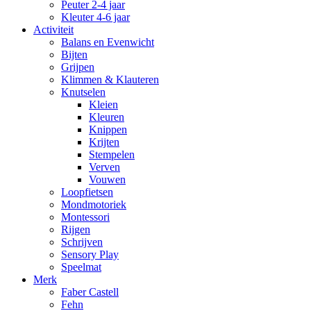
Peuter 2-4 jaar
Kleuter 4-6 jaar
Activiteit
Balans en Evenwicht
Bijten
Grijpen
Klimmen & Klauteren
Knutselen
Kleien
Kleuren
Knippen
Krijten
Stempelen
Verven
Vouwen
Loopfietsen
Mondmotoriek
Montessori
Rijgen
Schrijven
Sensory Play
Speelmat
Merk
Faber Castell
Fehn