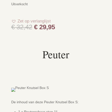
Uitverkocht
Zet op verlanglijst
Oorspronkelijke
Huidige
€
32,42
€
29,95
prijs
prijs
was:
is:
€ 32,42.
€ 29,95.
Peuter
De inhoud van deze Peuter Knutsel Box S:
1 x Peuterschaar stap 1*