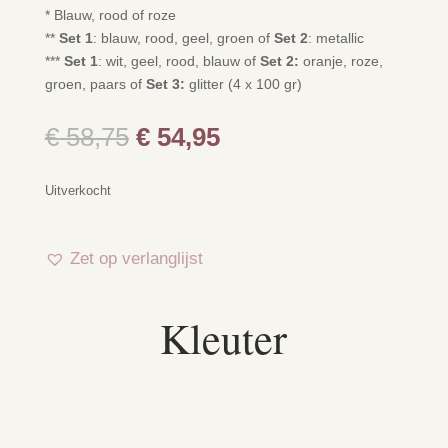
* Blauw, rood of roze
**
Set 1
: blauw, rood, geel, groen of
Set 2
: metallic
***
Set 1
: wit, geel, rood, blauw of
Set 2:
oranje, roze,
groen, paars of
Set 3:
glitter (4 x 100 gr)
Oorspronkelijke
Huidige
€
58,75
€
54,95
prijs
prijs
was:
is:
Uitverkocht
€ 58,75.
€ 54,95.
Zet op verlanglijst
Kleuter