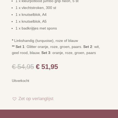
1 x kleurpotlood jumbo grip neon, 5 st
1 x vlechtstroken, 300 st
1 x knutselblok, A4
1 x knutselblok, A5
1 x badkrijtjes met spons
*
Linkshandig (turquoise), roze of blauw
**
Set 1
: Glitter oranje, roze, groen, paars.
Set 2
: wit,
geel rood, blauw.
Set 3
: oranje, roze, groen, paars
Oorspronkelijke
Huidige
€
54,95
€
51,95
prijs
prijs
was:
is:
Uitverkocht
€ 54,95.
€ 51,95.
Zet op verlanglijst