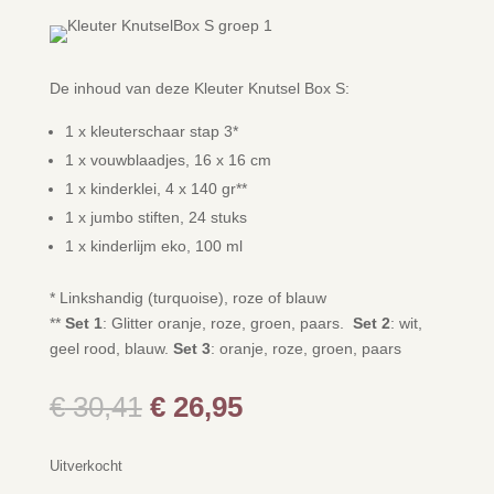
De inhoud van deze Kleuter Knutsel Box S:
1 x kleuterschaar stap 3*
1 x vouwblaadjes, 16 x 16 cm
1 x kinderklei, 4 x 140 gr**
1 x jumbo stiften, 24 stuks
1 x kinderlijm eko, 100 ml
* Linkshandig (turquoise), roze of blauw
**
Set 1
: Glitter oranje, roze, groen, paars.
Set 2
: wit,
geel rood, blauw.
Set 3
: oranje, roze, groen, paars
Oorspronkelijke
Huidige
€
30,41
€
26,95
prijs
prijs
was:
is:
Uitverkocht
€ 30,41.
€ 26,95.