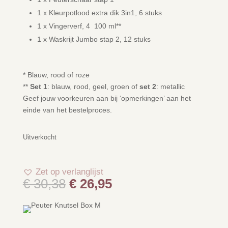
1 x Kleurpotlood extra dik 3in1, 6 stuks
1 x Vingerverf, 4 100 ml**
1 x Waskrijt Jumbo stap 2, 12 stuks
* Blauw, rood of roze
**
Set 1
: blauw, rood, geel, groen of
set 2
: metallic
Geef jouw voorkeuren aan bij ‘opmerkingen’ aan het
einde van het bestelproces.
Uitverkocht
Zet op verlanglijst
Oorspronkelijke
Huidige
€
30,38
€
26,95
prijs
prijs
was:
is:
€ 30,38.
€ 26,95.