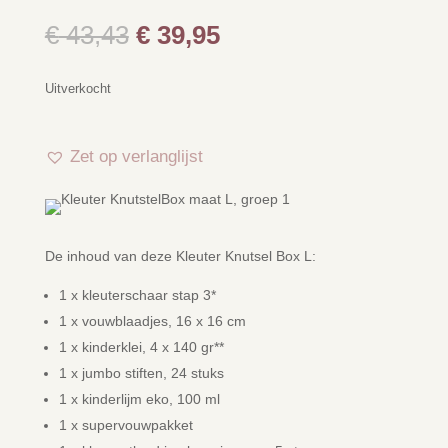
Oorspronkelijke
Huidige
€
43,43
€
39,95
prijs
prijs
was:
is:
Uitverkocht
€ 43,43.
€ 39,95.
Zet op verlanglijst
De inhoud van deze Kleuter Knutsel Box L:
1 x kleuterschaar stap 3*
1 x vouwblaadjes, 16 x 16 cm
1 x kinderklei, 4 x 140 gr**
1 x jumbo stiften, 24 stuks
1 x kinderlijm eko, 100 ml
1 x supervouwpakket