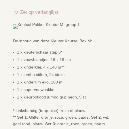
Zet op verlanglijst
De inhoud van deze Kleuter Knutsel Box M:
1 x kleuterschaar stap 3*
1 x vouwblaadjes, 16 x 16 cm
1 x kinderklei, 4 x 140 gr**
1 x jumbo stiften, 24 stuks
1 x kinderlijm eko, 100 ml
1 x supervouwpakket
1 x kleurpotlood jumbo grip neon, 5 st
*
Linkshandig (turquoise), roze of blauw
**
Set 1
: Glitter oranje, roze, groen, paars.
Set 2
: wit,
geel rood, blauw.
Set 3
: oranje, roze, groen, paars