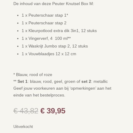
De inhoud van deze Peuter Knutsel Box M:
1 x Peuterschaar stap 1*
1 x Peuterschaar stap 2
1 x Kleurpotlood extra dik 3in1, 12 stuks
1 x Vingerverf, 4 100 ml**
1 x Waskrijt Jumbo stap 2, 12 stuks
1 x Vouwblaadjes 12 x 12 cm
* Blauw, rood of roze
**
Set 1
: blauw, rood, geel, groen of
set 2
: metallic
Geef jouw voorkeuren aan bij ‘opmerkingen’ aan het
einde van het bestelproces.
Oorspronkelijke
Huidige
€
43,82
€
39,95
prijs
prijs
was:
is:
Uitverkocht
€ 43,82.
€ 39,95.