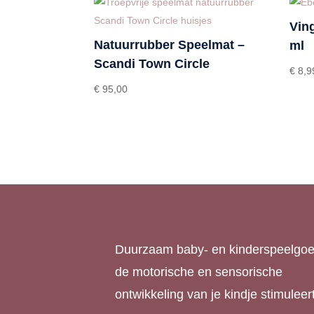
Ving
Natuurrubber Speelmat –
ml
Scandi Town Circle
€
8,9
€
95,00
Duurzaam baby- en kinderspeelgoe
de motorische en sensorische
ontwikkeling van je kindje stimuleert