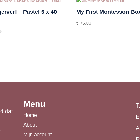
erverf – Pastel 6 x 40
My First Montessori Bo
€
75,00
9
Menu
T
d dat
Home
E
About
A
.
Mijn account
R