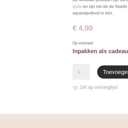
stuks
en zijn net als de Stabil
aquarelpotlood in één.
€
4,99
Op voorraad
Inpakken als cadeau
Puntenslijper
Toevoege
Groen
-
Stabilo
Zet op verlanglijst
Woody
aantal