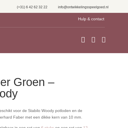
(+31) 6 42 62 32 22
info@ontwikkelingsspeelgoed.nl
Hulp & contact



per Groen –
oody
geschikt voor de Stabilo Woody potloden en de
berhard Faber met een dikke kern van 10 mm.
rijgbaar in een set van
6 stuks
en een set van
12