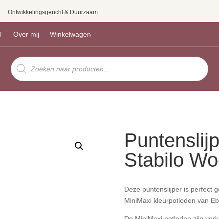
Ontwikkelingsgericht & Duurzaam
T
Over mij
Winkelwagen
Producten
zoeken
Puntenslij
Stabilo W
Deze puntenslijper is perfect 
MiniMaxi kleurpotloden van E
De MiniMaxi potloden zijn verk