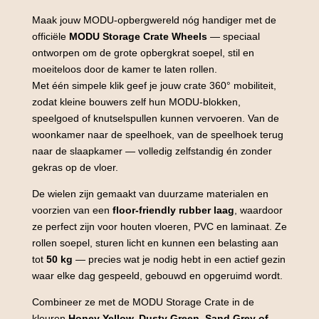
Maak jouw MODU-opbergwereld nóg handiger met de
officiële
MODU Storage Crate Wheels
— speciaal
ontworpen om de grote opbergkrat soepel, stil en
moeiteloos door de kamer te laten rollen.
Met één simpele klik geef je jouw crate 360° mobiliteit,
zodat kleine bouwers zelf hun MODU-blokken,
speelgoed of knutselspullen kunnen vervoeren. Van de
woonkamer naar de speelhoek, van de speelhoek terug
naar de slaapkamer — volledig zelfstandig én zonder
gekras op de vloer.
De wielen zijn gemaakt van duurzame materialen en
voorzien van een
floor-friendly rubber laag
, waardoor
ze perfect zijn voor houten vloeren, PVC en laminaat. Ze
rollen soepel, sturen licht en kunnen een belasting aan
tot
50 kg
— precies wat je nodig hebt in een actief gezin
waar elke dag gespeeld, gebouwd en opgeruimd wordt.
Combineer ze met de MODU Storage Crate in de
kleuren
Honey Yellow, Dusty Green, Sand Grey of