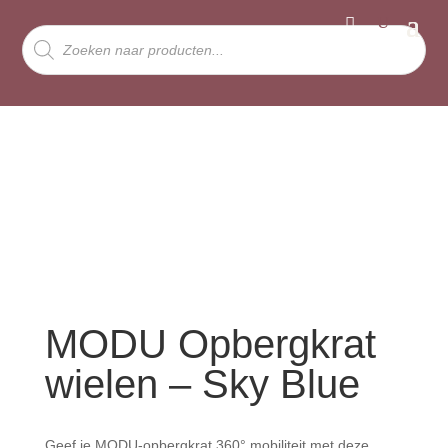
Producten
zoeken
MODU Opbergkrat
wielen – Sky Blue
Geef je MODU-opbergkrat 360° mobiliteit met deze