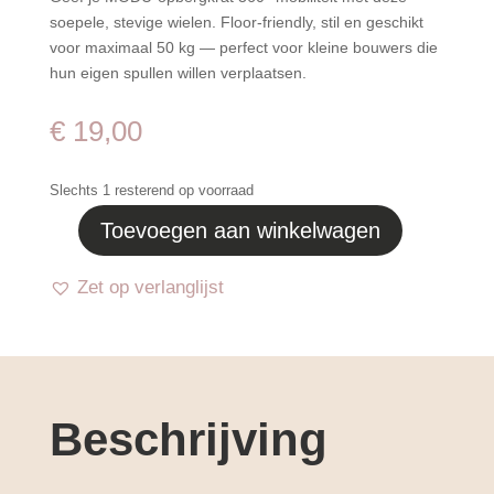
soepele, stevige wielen. Floor-friendly, stil en geschikt
voor maximaal 50 kg — perfect voor kleine bouwers die
hun eigen spullen willen verplaatsen.
€
19,00
Slechts 1 resterend op voorraad
Toevoegen aan winkelwagen
MODU
Opbergkrat
Zet op verlanglijst
wielen
-
Sky
Blue
aantal
Beschrijving