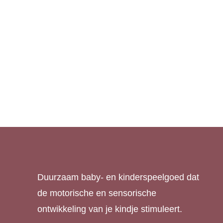
E-book ‘Stap voor
Speelmat Prime –
Stap: De
Scandi Mist Big
Motorische
€
145,00
Ontwikkeling van je
Baby’
Oorspronkelijke
Huidige
€
27,00
€
7,00
prijs
prijs
was:
is:
€ 27,00.
€ 7,00.
Duurzaam baby- en kinderspeelgoed dat
de motorische en sensorische
ontwikkeling van je kindje stimuleert.