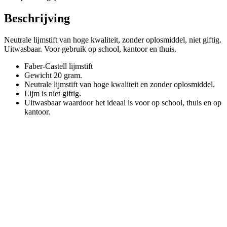
Beschrijving
Neutrale lijmstift van hoge kwaliteit, zonder oplosmiddel, niet giftig.
Uitwasbaar. Voor gebruik op school, kantoor en thuis.
Faber-Castell lijmstift
Gewicht 20 gram.
Neutrale lijmstift van hoge kwaliteit en zonder oplosmiddel.
Lijm is niet giftig.
Uitwasbaar waardoor het ideaal is voor op school, thuis en op
kantoor.
Aanbieding!
Affirmation Cards
Oorspronkelijke
Huidige
€
27,50
€
13,75
prijs
prijs
was:
is:
€ 27,50.
€ 13,75.