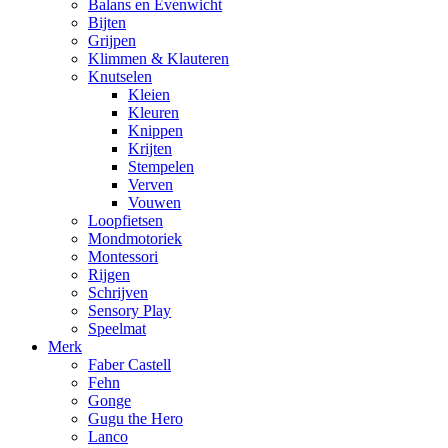
Balans en Evenwicht
Bijten
Grijpen
Klimmen & Klauteren
Knutselen
Kleien
Kleuren
Knippen
Krijten
Stempelen
Verven
Vouwen
Loopfietsen
Mondmotoriek
Montessori
Rijgen
Schrijven
Sensory Play
Speelmat
Merk
Faber Castell
Fehn
Gonge
Gugu the Hero
Lanco