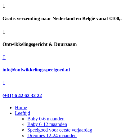

Gratis verzending naar Nederland én België vanaf €100,-

Ontwikkelingsgericht & Duurzaam

info@ontwikkelingsspeelgoed.nl

(+31) 6 42 62 32 22
Home
Leeftijd
Baby 0-6 maanden
Baby 6-12 maanden
Speelgoed voor eerste verjaardag
Dreumes 12-24 maanden