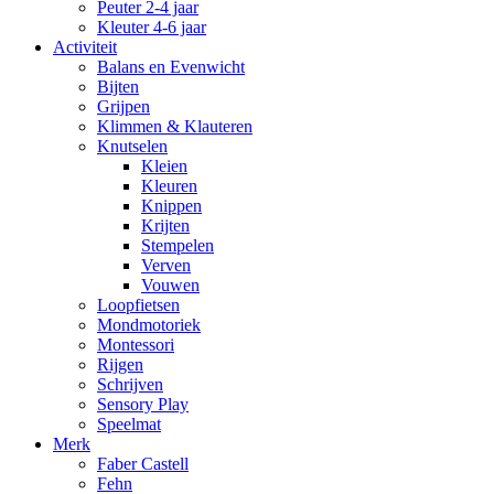
Peuter 2-4 jaar
Kleuter 4-6 jaar
Activiteit
Balans en Evenwicht
Bijten
Grijpen
Klimmen & Klauteren
Knutselen
Kleien
Kleuren
Knippen
Krijten
Stempelen
Verven
Vouwen
Loopfietsen
Mondmotoriek
Montessori
Rijgen
Schrijven
Sensory Play
Speelmat
Merk
Faber Castell
Fehn