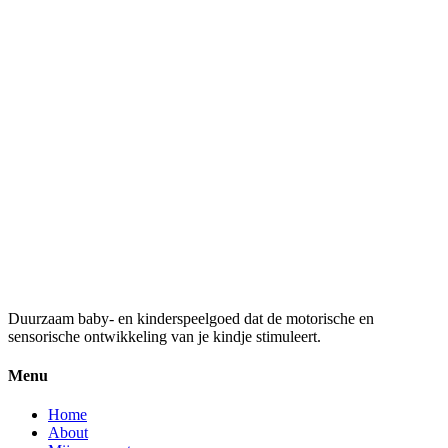
Stiften Grip Neon en Pastel 10 st
€
5,95
Stiften Jumbo 12 st.
€
5,95
Kinderklei set 1
€
8,49
Duurzaam baby- en kinderspeelgoed dat de motorische en
sensorische ontwikkeling van je kindje stimuleert.
Menu
Home
About