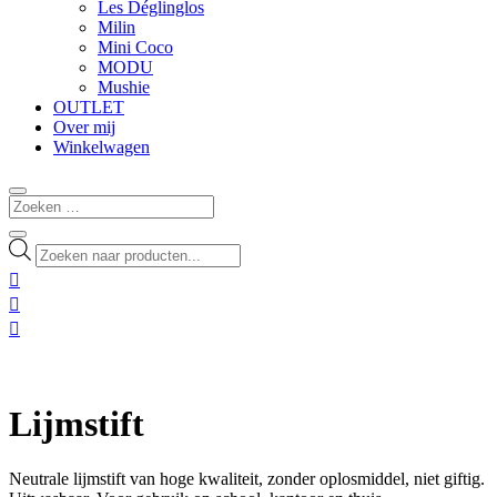
Les Déglinglos
Milin
Mini Coco
MODU
Mushie
OUTLET
Over mij
Winkelwagen
Producten
zoeken



Lijmstift
Neutrale lijmstift van hoge kwaliteit, zonder oplosmiddel, niet giftig.