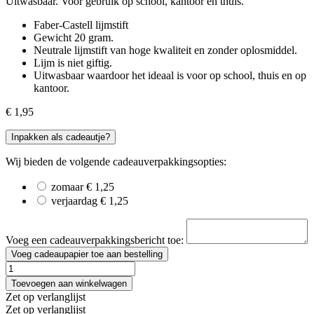
Uitwasbaar. Voor gebruik op school, kantoor en thuis.
Faber-Castell lijmstift
Gewicht 20 gram.
Neutrale lijmstift van hoge kwaliteit en zonder oplosmiddel.
Lijm is niet giftig.
Uitwasbaar waardoor het ideaal is voor op school, thuis en op
kantoor.
€
1,95
Inpakken als cadeautje?
Wij bieden de volgende cadeauverpakkingsopties:
zomaar
€
1,25
verjaardag
€
1,25
Voeg een cadeauverpakkingsbericht toe:
Voeg cadeaupapier toe aan bestelling
Lijmstift
aantal
Toevoegen aan winkelwagen
Zet op verlanglijst
Zet op verlanglijst