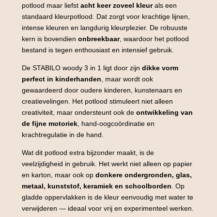
potlood maar liefst
acht keer zoveel kleur
als een
standaard kleurpotlood. Dat zorgt voor krachtige lijnen,
intense kleuren en langdurig kleurplezier. De robuuste
kern is bovendien
onbreekbaar
, waardoor het potlood
bestand is tegen enthousiast en intensief gebruik.
De STABILO woody 3 in 1 ligt door zijn
dikke vorm
perfect in kinderhanden
, maar wordt ook
gewaardeerd door oudere kinderen, kunstenaars en
creatievelingen. Het potlood stimuleert niet alleen
creativiteit, maar ondersteunt ook de
ontwikkeling van
de fijne motoriek
, hand-oogcoördinatie en
krachtregulatie in de hand.
Wat dit potlood extra bijzonder maakt, is de
veelzijdigheid in gebruik. Het werkt niet alleen op papier
en karton, maar ook op
donkere ondergronden, glas,
metaal, kunststof, keramiek en schoolborden
. Op
gladde oppervlakken is de kleur eenvoudig met water te
verwijderen — ideaal voor vrij en experimenteel werken.