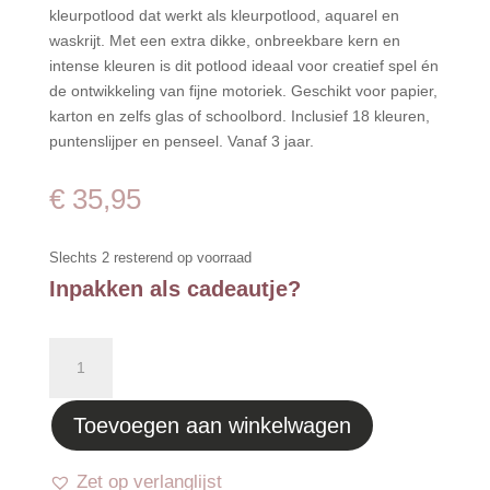
kleurpotlood dat werkt als kleurpotlood, aquarel en
waskrijt. Met een extra dikke, onbreekbare kern en
intense kleuren is dit potlood ideaal voor creatief spel én
de ontwikkeling van fijne motoriek. Geschikt voor papier,
karton en zelfs glas of schoolbord. Inclusief 18 kleuren,
puntenslijper en penseel. Vanaf 3 jaar.
€
35,95
Slechts 2 resterend op voorraad
Inpakken als cadeautje?
Kleurpotlood
peuter
18
Toevoegen aan winkelwagen
stuks
Set
2
Zet op verlanglijst