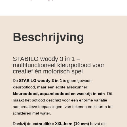
–
STABILO
woody
3
in
Beschrijving
1
+
slijper
+
STABILO woody 3 in 1 –
penseel
multifunctioneel kleurpotlood voor
(kopie)
creatief én motorisch spel
aantal
De
STABILO woody 3 in 1
is geen gewoon
kleurpotlood, maar een echte alleskunner:
kleurpotlood, aquarelpotlood en waskrijt in één
. Dit
maakt het potlood geschikt voor een enorme variatie
aan creatieve toepassingen, van tekenen en kleuren tot
schilderen met water.
Dankzij de
extra dikke XXL-kern (10 mm)
bevat dit