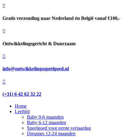

Gratis verzending naar Nederland én België vanaf €100,-

Ontwikkelingsgericht & Duurzaam

info@ontwikkelingsspeelgoed.nl

(+31) 6 42 62 32 22
Home
Leeftijd
Baby 0-6 maanden
Baby 6-12 maanden
Speelgoed voor eerste verjaardag
Dreumes 12-24 maanden