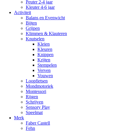
Peuter 2-4 jaar
Kleuter 4-6 jaar
Activiteit
Balans en Evenwicht
Bijten
Grijpen
Klimmen & Klauteren
Knutselen
Kleien
Kleuren
Knippen
Krijten
Stempelen
Verven
Vouwen
Loopfietsen
Mondmotoriek
Montessori
Rijgen
Schrijven
Sensory Play
Speelmat
Merk
Faber Castell
Fehn