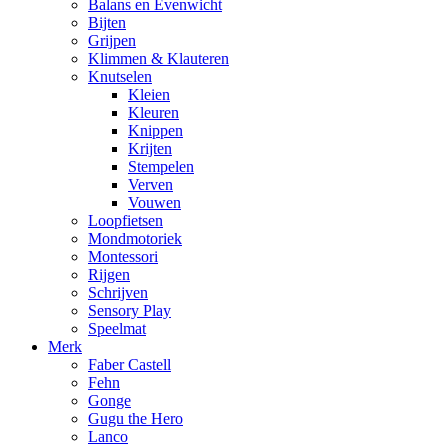
Balans en Evenwicht
Bijten
Grijpen
Klimmen & Klauteren
Knutselen
Kleien
Kleuren
Knippen
Krijten
Stempelen
Verven
Vouwen
Loopfietsen
Mondmotoriek
Montessori
Rijgen
Schrijven
Sensory Play
Speelmat
Merk
Faber Castell
Fehn
Gonge
Gugu the Hero
Lanco