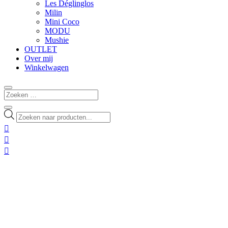
Les Déglinglos
Milin
Mini Coco
MODU
Mushie
OUTLET
Over mij
Winkelwagen
Producten
zoeken


