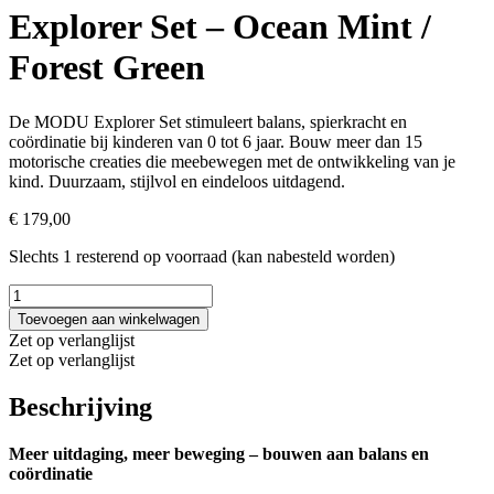
Explorer Set – Ocean Mint /
Forest Green
De MODU Explorer Set stimuleert balans, spierkracht en
coördinatie bij kinderen van 0 tot 6 jaar. Bouw meer dan 15
motorische creaties die meebewegen met de ontwikkeling van je
kind. Duurzaam, stijlvol en eindeloos uitdagend.
€
179,00
Slechts 1 resterend op voorraad (kan nabesteld worden)
Explorer
Set
Toevoegen aan winkelwagen
-
Zet op verlanglijst
Ocean
Zet op verlanglijst
Mint
/
Beschrijving
Forest
Green
aantal
Meer uitdaging, meer beweging – bouwen aan balans en
coördinatie