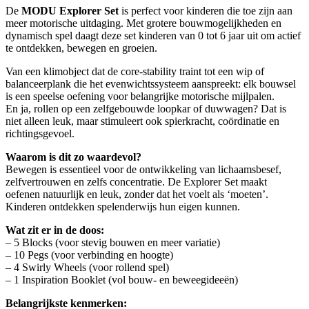
De
MODU Explorer Set
is perfect voor kinderen die toe zijn aan
meer motorische uitdaging. Met grotere bouwmogelijkheden en
dynamisch spel daagt deze set kinderen van 0 tot 6 jaar uit om actief
te ontdekken, bewegen en groeien.
Van een klimobject dat de core-stability traint tot een wip of
balanceerplank die het evenwichtssysteem aanspreekt: elk bouwsel
is een speelse oefening voor belangrijke motorische mijlpalen.
En ja, rollen op een zelfgebouwde loopkar of duwwagen? Dat is
niet alleen leuk, maar stimuleert ook spierkracht, coördinatie en
richtingsgevoel.
Waarom is dit zo waardevol?
Bewegen is essentieel voor de ontwikkeling van lichaamsbesef,
zelfvertrouwen en zelfs concentratie. De Explorer Set maakt
oefenen natuurlijk en leuk, zonder dat het voelt als ‘moeten’.
Kinderen ontdekken spelenderwijs hun eigen kunnen.
Wat zit er in de doos:
– 5 Blocks (voor stevig bouwen en meer variatie)
– 10 Pegs (voor verbinding en hoogte)
– 4 Swirly Wheels (voor rollend spel)
– 1 Inspiration Booklet (vol bouw- en beweegideeën)
Belangrijkste kenmerken: