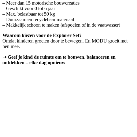
– Meer dan 15 motorische bouwcreaties
– Geschikt voor 0 tot 6 jaar
– Max. belastbaar tot 50 kg
– Duurzaam en recyclebaar materiaal
– Makkelijk schoon te maken (afspoelen of in de vaatwasser)
Waarom kiezen voor de Explorer Set?
Omdat kinderen groeien door te bewegen. En MODU groeit met
hen mee.
➝ Geef je kind de ruimte om te bouwen, balanceren en
ontdekken – elke dag opnieuw
Natuurrubber Speelmat Prime –
Scandi Mist Big
€
145,00