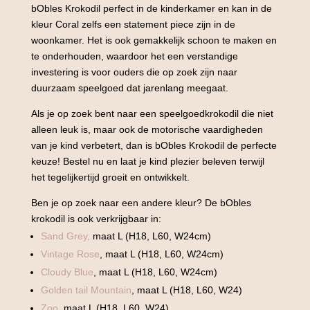
bObles Krokodil perfect in de kinderkamer en kan in de
kleur Coral zelfs een statement piece zijn in de
woonkamer. Het is ook gemakkelijk schoon te maken en
te onderhouden, waardoor het een verstandige
investering is voor ouders die op zoek zijn naar
duurzaam speelgoed dat jarenlang meegaat.
Als je op zoek bent naar een speelgoedkrokodil die niet
alleen leuk is, maar ook de motorische vaardigheden
van je kind verbetert, dan is bObles Krokodil de perfecte
keuze! Bestel nu en laat je kind plezier beleven terwijl
het tegelijkertijd groeit en ontwikkelt.
Ben je op zoek naar een andere kleur? De bObles
krokodil is ook verkrijgbaar in:
Sand Grey,
maat L (H18, L60, W24cm)
Vintage Rose
, maat L (H18, L60, W24cm)
Cloudy Blue
, maat L (H18, L60, W24cm)
Golden tail Mountain
, maat L (H18, L60, W24)
Zoo
, maat L (H18, L60, W24)