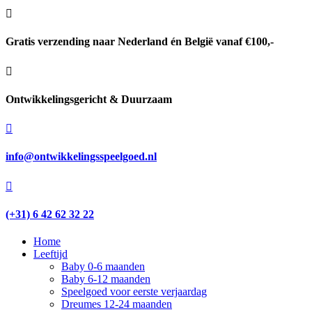

Gratis verzending naar Nederland én België vanaf €100,-

Ontwikkelingsgericht & Duurzaam

info@ontwikkelingsspeelgoed.nl

(+31) 6 42 62 32 22
Home
Leeftijd
Baby 0-6 maanden
Baby 6-12 maanden
Speelgoed voor eerste verjaardag
Dreumes 12-24 maanden