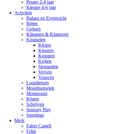
Peuter 2-4 jaar
Kleuter 4-6 jaar
Activiteit
Balans en Evenwicht
Bijten
Grijpen
Klimmen & Klauteren
Knutselen
Kleien
Kleuren
Knippen
Krijten
Stempelen
Verven
Vouwen
Loopfietsen
Mondmotoriek
Montessori
Rijgen
Schrijven
Sensory Play
Speelmat
Merk
Faber Castell
Fehn