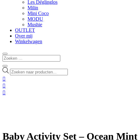
Les Déglinglos
Milin
Mini Coco
MODU
Mushie
OUTLET
Over mij
Winkelwagen
Producten
zoeken



Baby Activity Set – Ocean Mint