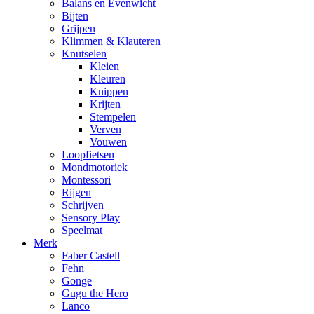
Balans en Evenwicht
Bijten
Grijpen
Klimmen & Klauteren
Knutselen
Kleien
Kleuren
Knippen
Krijten
Stempelen
Verven
Vouwen
Loopfietsen
Mondmotoriek
Montessori
Rijgen
Schrijven
Sensory Play
Speelmat
Merk
Faber Castell
Fehn
Gonge
Gugu the Hero
Lanco