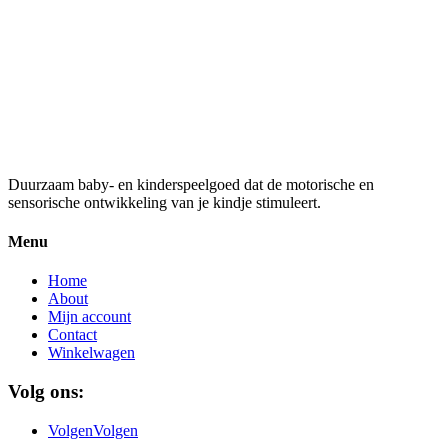
prijs
prijs
was:
is:
€ 11,95.
€ 5,98.
Natuurrubber Speelmat Prime –
Balloon Dream Big
€
145,00
Duurzaam baby- en kinderspeelgoed dat de motorische en
sensorische ontwikkeling van je kindje stimuleert.
Menu
Home
About
Mijn account
Contact
Winkelwagen
Volg ons:
Volgen
Volgen