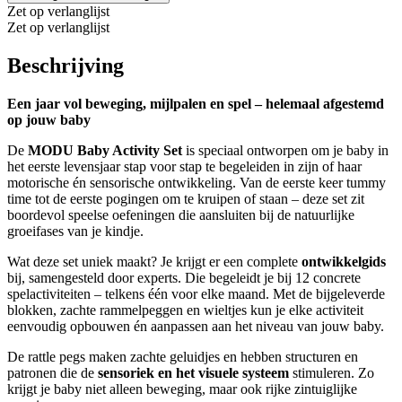
Set
Zet op verlanglijst
-
Zet op verlanglijst
Ocean
Mint
Beschrijving
/
Forest
Green
Een jaar vol beweging, mijlpalen en spel – helemaal afgestemd
aantal
op jouw baby
De
MODU Baby Activity Set
is speciaal ontworpen om je baby in
het eerste levensjaar stap voor stap te begeleiden in zijn of haar
motorische én sensorische ontwikkeling. Van de eerste keer tummy
time tot de eerste pogingen om te kruipen of staan – deze set zit
boordevol speelse oefeningen die aansluiten bij de natuurlijke
groeifases van je kindje.
Wat deze set uniek maakt? Je krijgt er een complete
ontwikkelgids
bij, samengesteld door experts. Die begeleidt je bij 12 concrete
spelactiviteiten – telkens één voor elke maand. Met de bijgeleverde
blokken, zachte rammelpeggen en wieltjes kun je elke activiteit
eenvoudig opbouwen én aanpassen aan het niveau van jouw baby.
De rattle pegs maken zachte geluidjes en hebben structuren en
patronen die de
sensoriek en het visuele systeem
stimuleren. Zo
krijgt je baby niet alleen beweging, maar ook rijke zintuiglijke