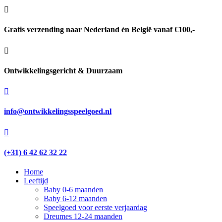

Gratis verzending naar Nederland én België vanaf €100,-

Ontwikkelingsgericht & Duurzaam

info@ontwikkelingsspeelgoed.nl

(+31) 6 42 62 32 22
Home
Leeftijd
Baby 0-6 maanden
Baby 6-12 maanden
Speelgoed voor eerste verjaardag
Dreumes 12-24 maanden