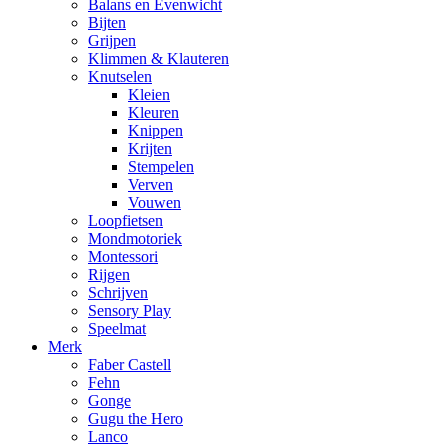
Balans en Evenwicht
Bijten
Grijpen
Klimmen & Klauteren
Knutselen
Kleien
Kleuren
Knippen
Krijten
Stempelen
Verven
Vouwen
Loopfietsen
Mondmotoriek
Montessori
Rijgen
Schrijven
Sensory Play
Speelmat
Merk
Faber Castell
Fehn
Gonge
Gugu the Hero
Lanco