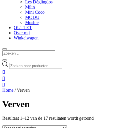
Les Déglinglos
Milin
Mini Coco
MODU
Mushie
OUTLET
Over mij
Winkelwagen
Producten
zoeken



Home
/ Verven
Verven
Resultaat 1–12 van de 17 resultaten wordt getoond