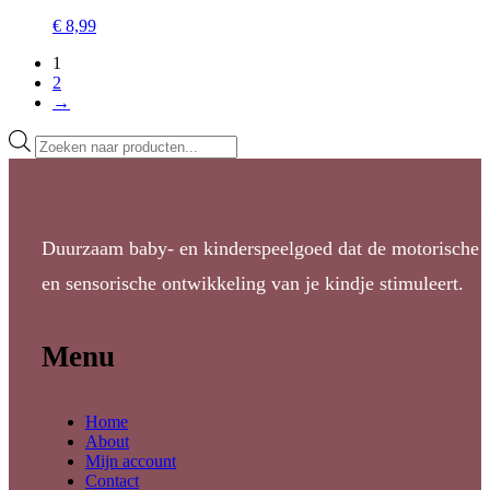
€
8,99
1
2
→
Producten
zoeken
Duurzaam baby- en kinderspeelgoed dat de motorische
en sensorische ontwikkeling van je kindje stimuleert.
Menu
Home
About
Mijn account
Contact