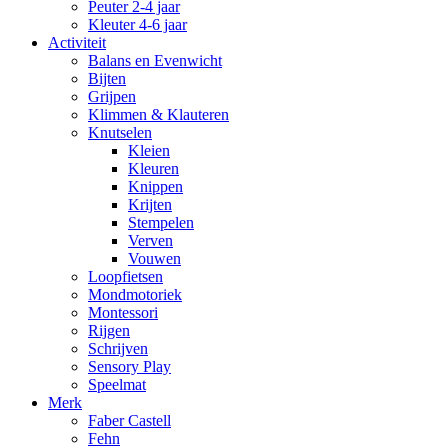
Peuter 2-4 jaar
Kleuter 4-6 jaar
Activiteit
Balans en Evenwicht
Bijten
Grijpen
Klimmen & Klauteren
Knutselen
Kleien
Kleuren
Knippen
Krijten
Stempelen
Verven
Vouwen
Loopfietsen
Mondmotoriek
Montessori
Rijgen
Schrijven
Sensory Play
Speelmat
Merk
Faber Castell
Fehn