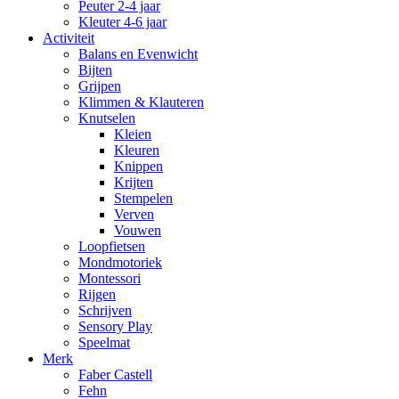
Peuter 2-4 jaar
Kleuter 4-6 jaar
Activiteit
Balans en Evenwicht
Bijten
Grijpen
Klimmen & Klauteren
Knutselen
Kleien
Kleuren
Knippen
Krijten
Stempelen
Verven
Vouwen
Loopfietsen
Mondmotoriek
Montessori
Rijgen
Schrijven
Sensory Play
Speelmat
Merk
Faber Castell
Fehn