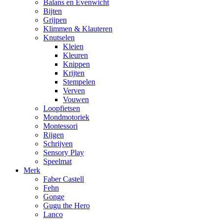
Balans en Evenwicht
Bijten
Grijpen
Klimmen & Klauteren
Knutselen
Kleien
Kleuren
Knippen
Krijten
Stempelen
Verven
Vouwen
Loopfietsen
Mondmotoriek
Montessori
Rijgen
Schrijven
Sensory Play
Speelmat
Merk
Faber Castell
Fehn
Gonge
Gugu the Hero
Lanco