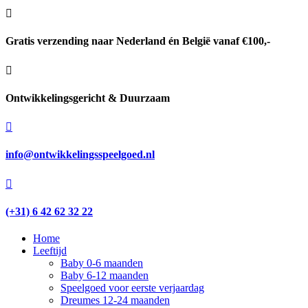

Gratis verzending naar Nederland én België vanaf €100,-

Ontwikkelingsgericht & Duurzaam

info@ontwikkelingsspeelgoed.nl

(+31) 6 42 62 32 22
Home
Leeftijd
Baby 0-6 maanden
Baby 6-12 maanden
Speelgoed voor eerste verjaardag
Dreumes 12-24 maanden