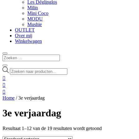
Les Déglinglos
Milin
Mini Coco
MODU
Mushie
OUTLET
Over mij
Winkelwagen
Producten
zoeken



Home
/ 3e verjaardag
3e verjaardag
Resultaat 1–12 van de 19 resultaten wordt getoond