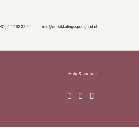
+31) 6 42 62 32 22
info@ontwikkelingsspeelgoed.nl
Hulp & contact


