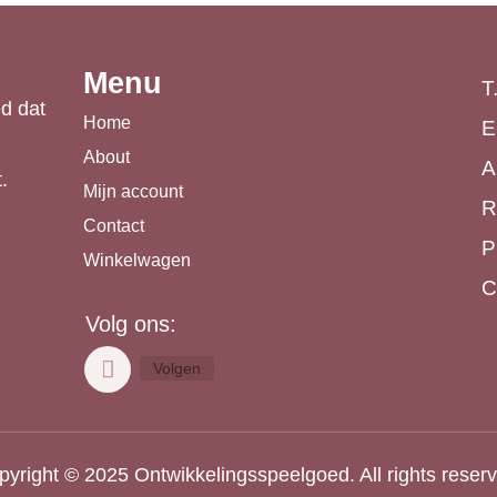
Menu
T
d dat
Home
E
About
A
.
Mijn account
R
Contact
P
Winkelwagen
C
Volg ons:
Volgen
yright © 2025 Ontwikkelingsspeelgoed. All rights reser