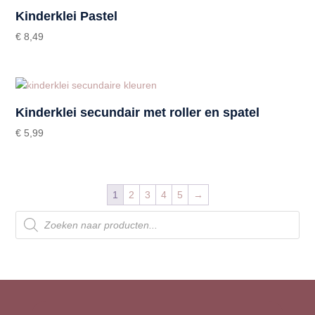
Kinderklei Pastel
€
8,49
Kinderklei secundair met roller en spatel
€
5,99
1
2
3
4
5
→
Producten
zoeken