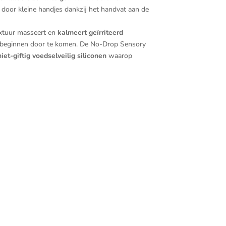
door kleine handjes dankzij het handvat aan de
extuur masseert en
kalmeert geïrriteerd
beginnen door te komen. De No-Drop Sensory
et-giftig voedselveilig siliconen
waarop