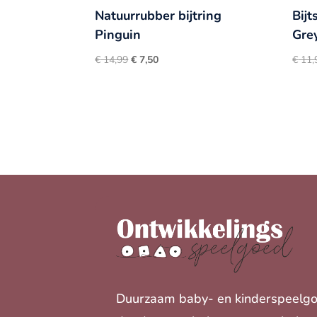
Natuurrubber bijtring
Bij
Pinguin
Gre
Oorspronkelijke
Huidige
€
14,99
€
7,50
€
11,
prijs
prijs
was:
is:
€ 14,99.
€ 7,50.
Duurzaam baby- en kinderspeelg