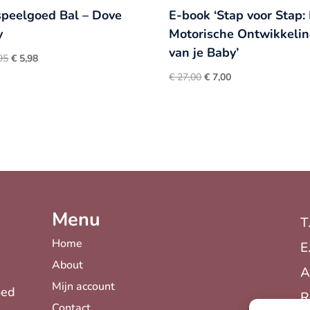
tspeelgoed Bal – Dove
E-book ‘Stap voor Stap:
y
Motorische Ontwikkeli
van je Baby’
Oorspronkelijke
Huidige
95
€
5,98
prijs
prijs
Oorspronkelijke
Huidige
€
27,00
€
7,00
was:
is:
prijs
prijs
€ 11,95.
€ 5,98.
was:
is:
€ 27,00.
€ 7,00.
Menu
T
Home
E
About
A
Mijn account
oed
R
Contact