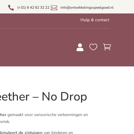


(+31) 6 42 62 32 22
info@ontwikkelingsspeelgoed.nl
Hulp & contact



ether – No Drop
her
gemaakt voor sensorische verkenningen en
oriek.
timuleert de zintuigen
van kinderen en