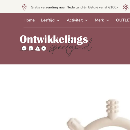


Gratis verzending naar Nederland én België vanaf €100,-
Home
Leeftijd
Activiteit
Merk
OUTLE