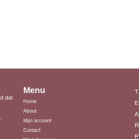
Driekant kleurpotlood
9
Jumbo grip 12 st
€
21,99
Menu
T
d dat
Home
E
About
A
.
Mijn account
R
Contact
P