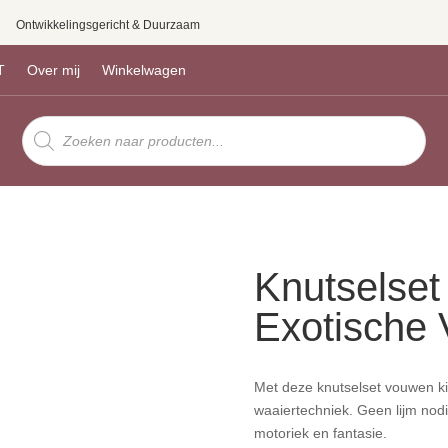
Ontwikkelingsgericht & Duurzaam
T
Over mij
Winkelwagen
Producten
zoeken
Knutselse
Exotische 
Met deze knutselset vouwen kin
waaiertechniek. Geen lijm nodi
motoriek en fantasie.