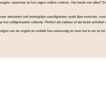
e vogels, waarmee ze hun eigen volière creëren. Het beste van alles? Er
maar stimuleert ook belangrijke vaardigheden zoals fijne motoriek, concen
op hun zelfgemaakte collectie. Perfect als cadeau of als leuke activitei
esigns van de vogels en ontdek hoe eenvoudig en leuk het is om ze tot 
erklei set 3 Glitter