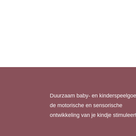
Puntenslijper met gum
€
8,4
blauw
€
4,95
Duurzaam baby- en kinderspeelgoe
de motorische en sensorische
ontwikkeling van je kindje stimuleert