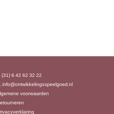
Kleurpotlood Peuter 3in1,
12 stuks
€
13,99
. (31) 6 42 62 32 22
.
info@ontwikkelingsspeelgoed.nl
lgemene voorwaarden
etourneren
rivacyverklaring