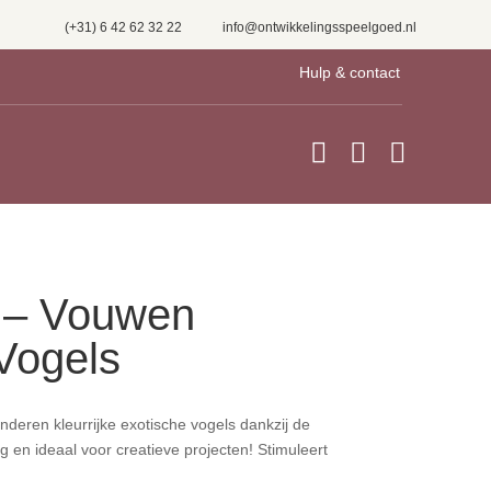
(+31) 6 42 62 32 22
info@ontwikkelingsspeelgoed.nl
Hulp & contact



t – Vouwen
Vogels
deren kleurrijke exotische vogels dankzij de
g en ideaal voor creatieve projecten! Stimuleert