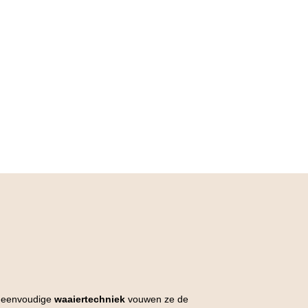
kelijke
idige
js
,45.
de eenvoudige
waaiertechniek
vouwen ze de