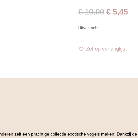
Oorspron
Hu
€
10,90
€
5,45
prijs
pri
was:
is:
Uitverkocht
€ 10,90.
€ 5
Zet op verlanglijst
nderen zelf een prachtige collectie exotische vogels maken! Dankzij 